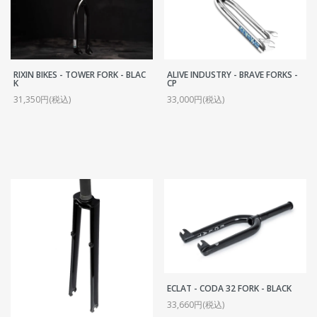
RIXIN BIKES - TOWER FORK - BLAC
ALIVE INDUSTRY - BRAVE FORKS -
K
CP
31,350円(税込)
33,000円(税込)
ECLAT - CODA 32 FORK - BLACK
33,660円(税込)