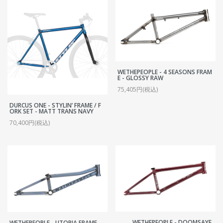
WETHEPEOPLE - 4 SEASONS FRAM
E - GLOSSY RAW
75,405円(税込)
DURCUS ONE - STYLIN’ FRAME / F
ORK SET - MATT TRANS NAVY
70,400円(税込)
WETHEPEOPLE - DOOMSAYE
WETHEPEOPLE - UTOPIA FRAME -