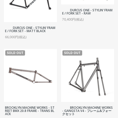
DURCUS ONE - STYLIN’ FRAM
E / FORK SET - RAW
70,400円(税込)
DURCUS ONE - STYLIN’ FRAM
E / FORK SET - MATT BLACK
66,000円(税込)
SOLD OUT
SOLD OUT
BROOKLYN MACHINE WORKS - ST
BROOKLYN MACHINE WORKS
REET BMX 20.8 FRAME - TRANS BL
- GANGSTA V4 - フレーム&フォー
ACK
クセット