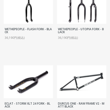
WETHEPEOPLE - FLASH FORK - BLA
WETHEPEOPLE - UTOPIA FORK - B
CK
LACK
36,190円(税込)
36,190円(税込)
ECLAT - STORM XLT 24 FORK - BL
DURCUS ONE - RAW FRAME V2 - M
ACK
ATT BLACK