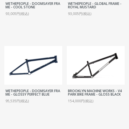
WETHEPEOPLE - DOOMSAYER FRA
WETHEPEOPLE - GLOBAL FRAME -
ME - COOL STONE
ROYAL MUSTARD
93,005円(税込)
93,005円(税込)
WETHEPEOPLE - DOOMSAYER FRA
BROOKLYN MACHINE WORKS - V4
ME - GLOSSY PERFECT BLUE
PARK BIKE FRAME - GLOSS BLACK
95,535円(税込)
154,000円(税込)