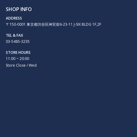
SHOP INFO
ADDRESS
〒150-0001 東京都渋谷区神宮前6-23-11 J-SIX BLDG 1F,2F
TEL & FAX
03-5485-3235
STORE HOURS
11:00 ~ 20:00
Store Close / Wed