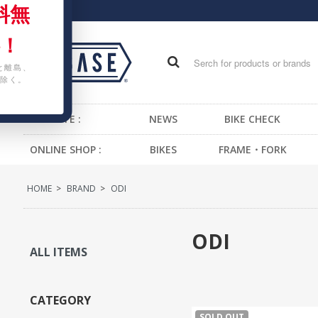
料無
！
と離島、
除く。
WEB SITE :
NEWS
BIKE CHECK
ONLINE SHOP :
BIKES
FRAME・FORK
FIXED GEAR BIKE
FRAME -BMX
H
HOME
>
BRAND
>
ODI
BMX
FRAME -CRUISER
S
CRUISER
FRAME -MTB
G
ODI
MTB
FRAME -FIXED GEAR
B
ALL ITEMS
KIDS BIKE
FORK - BMX
H
FORK -MTB
B
CATEGORY
FORK -FIXED GEAR
S
SOLD OUT