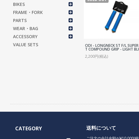
S
BIKES
S
FRAME・FORK
C
PARTS
WEAR・BAG
C
ACCESSORY
C
VALUE SETS
ODI - LONGNECK ST F/L SUPE
B
T COMPOUND GRIP - LIGHT BL
2,200円(税込)
P
T
C
R
S
H
H
T
送料について
CATEGORY
T
ご注文の合計金額が¥10,000(