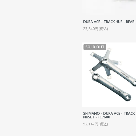
C
P
S
DURA ACE - TRACK HUB - REAR 
23,840円(税込)
R
O
SOLD OUT
SHIMANO - DURA ACE - TRACK
NKSET - FC7600
52,147円(税込)