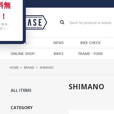
料無
！
と離島、
除く。
WEB SITE :
NEWS
BIKE CHECK
ONLINE SHOP :
BIKES
FRAME・FORK
FIXED GEAR BIKE
FRAME -BMX
H
HOME
>
BRAND
>
SHIMANO
BMX
FRAME -CRUISER
S
CRUISER
FRAME -MTB
G
SHIMANO
MTB
FRAME -FIXED GEAR
B
ALL ITEMS
KIDS BIKE
FORK - BMX
H
FORK -MTB
B
CATEGORY
FORK -FIXED GEAR
S