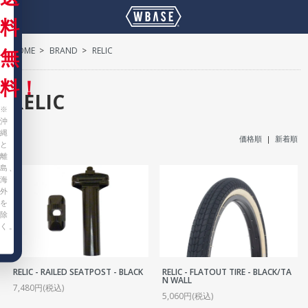
料
HOME
>
BRAND
>
RELIC
無
料！
RELIC
※
沖
縄
価格順
|
新着順
と
離
島、
海
外
を
除
く。
RELIC - RAILED SEATPOST - BLACK
RELIC - FLATOUT TIRE - BLACK/TA
N WALL
7,480円(税込)
5,060円(税込)