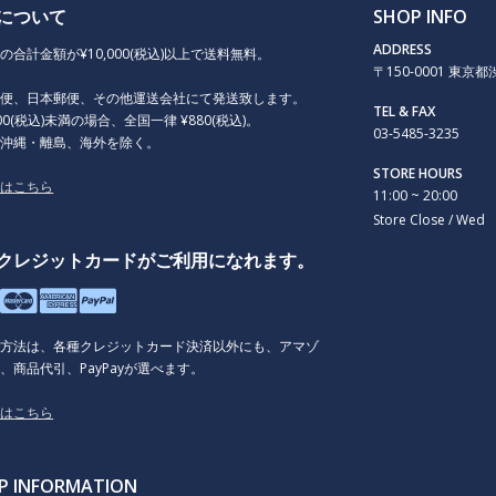
COG / FREE WHEEL
について
SHOP INFO
PEG
ADDRESS
の合計金額が¥10,000(税込)以上で送料無料。
〒150-0001 東京都渋谷
STAND
急便、日本郵便、その他運送会社にて発送致します。
RACK/BASKET
TEL & FAX
000(税込)未満の場合、全国一律 ¥880(税込)。
03-5485-3235
OTHER
、沖縄・離島、海外を除く。
STORE HOURS
くはこちら
11:00 ~ 20:00
Store Close / Wed
クレジットカードがご利用になれます。
払方法は、各種クレジットカード決済以外にも、アマゾ
、商品代引、PayPayが選べます。
くはこちら
P INFORMATION