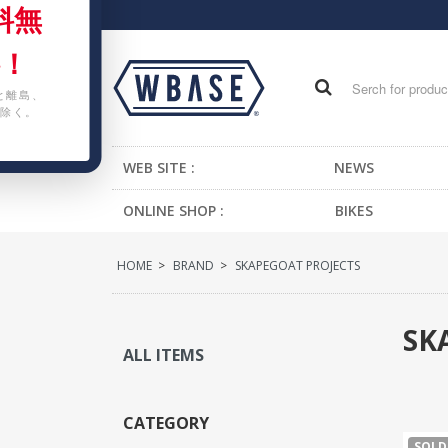
料無
！
と離島、
除く。
WEB SITE :
NEWS
ONLINE SHOP :
BIKES
FIXED GEAR BIKE
HOME
>
BRAND
>
SKAPEGOAT PROJECTS
BMX
CRUISER
SK
MTB
ALL ITEMS
KIDS BIKE
CATEGORY
SOLD