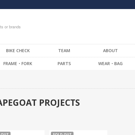
BIKE CHECK
TEAM
ABOUT
FRAME・FORK
PARTS
WEAR・BAG
FRAME -BMX
HANDLE BAR
T-SHIRTS
FRAME -CRUISER
STEM
TOPS
FRAME -MTB
GRIP / BAR TAPE
BOTTOM・PANTS
APEGOAT PROJECTS
FRAME -FIXED GEAR
BAR END
CAP
FORK - BMX
HEAD SET
SOCKS
FORK -MTB
BRAKE
GLOVE
FORK -FIXED GEAR
SEAT
MESSENGER BAG
 OUT
SOLD OUT