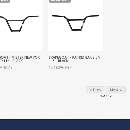
SEAT POST
OTHER BAG
SEAT CLAMP
CRANK
CHAIN RING・SPROCKET
CHAIN
BB
PEDAL
GOAT - MISTER NEW YOR
SKAPEGOAT - RATKID BAR 8.5"/
9"/11° BLACK
11° BLACK
TOE CLIP
0円(税込)
15,180円(税込)
COMPLETE WHEEL
RIM
SPOKE
« Prev
Next »
1-2
of
2
HUB
HUB GUARD
TIRE
TUBE