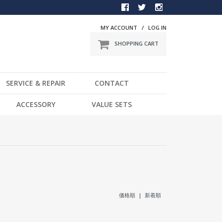
MY ACCOUNT
/
LOG IN
SHOPPING CART
SERVICE & REPAIR
CONTACT
BMX
ACCESSORY
VALUE SETS
一般車
DVD
スポーツ車
STICKER
電動車
LIGHT
LOCK
HELMET / PROTECTOR
TOOL
価格順
|
新着順
OTHER