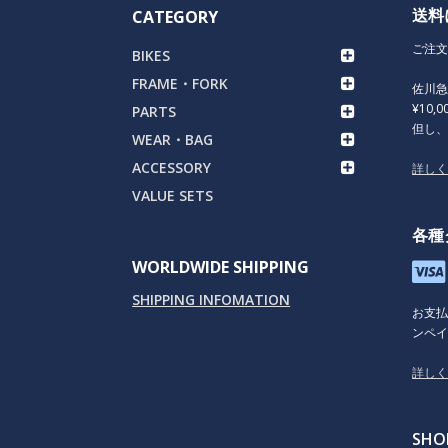
送料
CATEGORY
ご注文
BIKES
FRAME・FORK
佐川
¥10,
PARTS
但し
WEAR・BAG
ACCESSORY
詳し
VALUE SETS
各種
WORLDWIDE SHIPPING
SHIPPING INFOMATION
お支
ンペイ
詳し
SHO