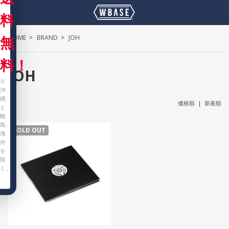
料
HOME
>
BRAND
>
JOH
無
料！
JOH
※
沖
縄
価格順
|
新着順
と
離
島、
SOLD OUT
海
外
を
除
く。