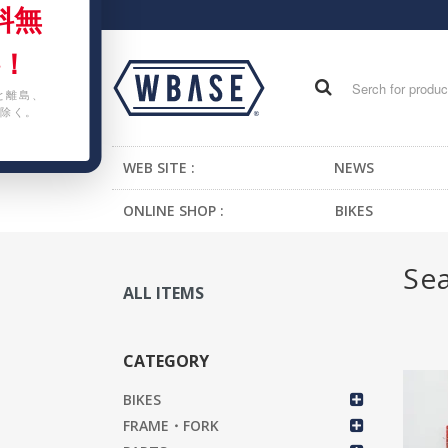
料無
！
と離島、
除く。
WEB SITE :
NEWS
ONLINE SHOP :
BIKES
FIXED GEAR BIKE
Se
BMX
ALL ITEMS
CRUISER
MTB
CATEGORY
KIDS BIKE
BIKES
FRAME・FORK