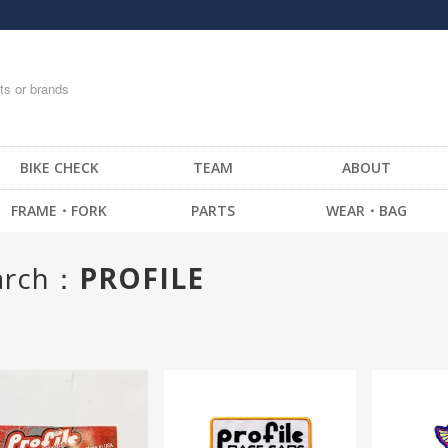
BIKE CHECK
TEAM
ABOUT
FRAME・FORK
PARTS
WEAR・BAG
FRAME -BMX
HANDLE BAR
T-SHIRTS
arch：
PROFILE
FRAME -CRUISER
STEM
TOPS
FRAME -MTB
GRIP / BAR TAPE
BOTTOM・PANTS
FRAME -FIXED GEAR
BAR END
CAP
FORK - BMX
HEAD SET
SOCKS
FORK -MTB
BRAKE
GLOVE
FORK -FIXED GEAR
SEAT
MESSENGER BAG