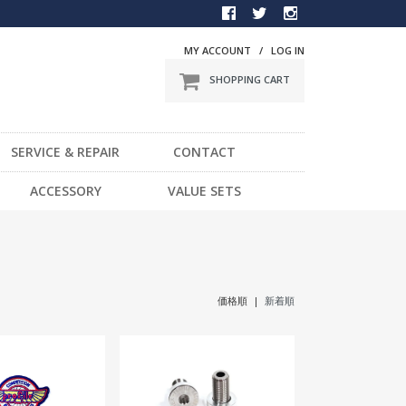
MY ACCOUNT
/
LOG IN
SHOPPING CART
SERVICE & REPAIR
CONTACT
BMX
ACCESSORY
VALUE SETS
一般車
DVD
スポーツ車
STICKER
電動車
LIGHT
LOCK
価格順 |
新着順
HELMET / PROTECTOR
TOOL
OTHER