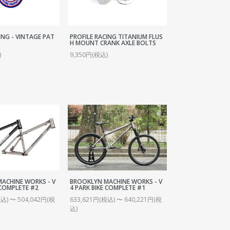
ING - VINTAGE PAT
PROFILE RACING TITANIUM FLUS
H MOUNT CRANK AXLE BOLTS
)
9,350円(税込)
ACHINE WORKS - V
BROOKLYN MACHINE WORKS - V
 COMPLETE #2
4 PARK BIKE COMPLETE #1
込) 〜 504,042円(税
633,621円(税込) 〜 640,221円(税
込)