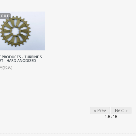
COG / FREE WHEEL
PEG
 OUT
STAND
RACK/BASKET
OTHER
 PRODUCTS - TURBINE S
ET - HARD ANODIZED
0円(税込)
« Prev
Next »
1-9
of
9