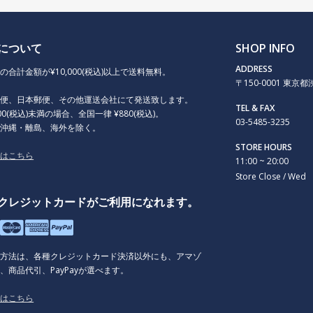
について
SHOP INFO
ADDRESS
の合計金額が¥10,000(税込)以上で送料無料。
〒150-0001 東京都渋谷
急便、日本郵便、その他運送会社にて発送致します。
TEL & FAX
000(税込)未満の場合、全国一律 ¥880(税込)。
03-5485-3235
、沖縄・離島、海外を除く。
STORE HOURS
くはこちら
11:00 ~ 20:00
Store Close / Wed
クレジットカードがご利用になれます。
払方法は、各種クレジットカード決済以外にも、アマゾ
、商品代引、PayPayが選べます。
くはこちら