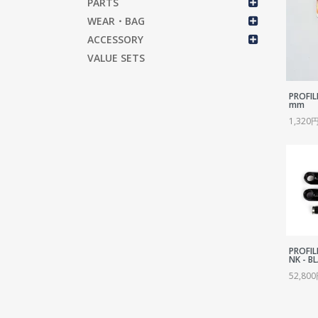
PARTS
WEAR・BAG
ACCESSORY
VALUE SETS
PROFIL
mm
1,320
PROFIL
NK - B
52,80