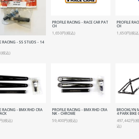
SEAT POST
OTHER BAG
SEAT CLAMP
CRANK
PROFILE RACING - RACE CAR PAT
PROFILE RAC
CH
CH
CHAIN RING・SPROCKET
1,650円(税込)
1,650円(税込
CHAIN
E RACING - SS STUDS - 14
BB
円(税込)
PEDAL
TOE CLIP
COMPLETE WHEEL
RIM
SPOKE
HUB
E RACING - BMX RHD CRA
PROFILE RACING - BMX RHD CRA
BROOKLYN M
HUB GUARD
LACK
NK - CHROME
4 PARK BIKE
0円(税込)
59,400円(税込)
497,442円(税
TIRE
込)
TUBE