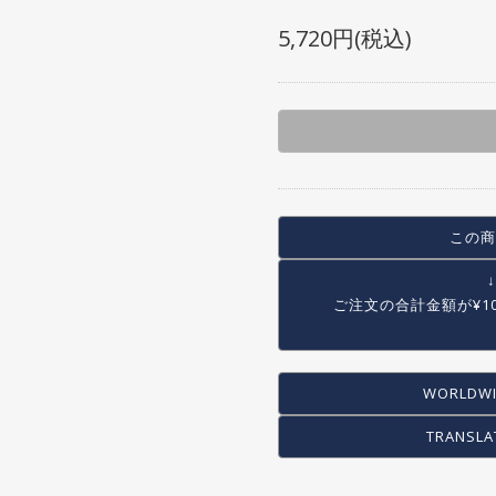
SEAT POST
OTHER BAG
5,720円(税込)
SEAT CLAMP
CRANK
CHAIN RING・SPROCKET
CHAIN
BB
PEDAL
TOE CLIP
この商
COMPLETE WHEEL
RIM
ご注文の合計金額が
¥1
SPOKE
HUB
WORLDWI
HUB GUARD
TIRE
TRANSLA
TUBE