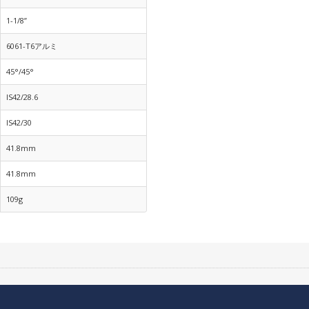
1-1/8”
6061-T6アルミ
45°/45°
IS42/28.6
IS42/30
41.8mm
41.8mm
109g