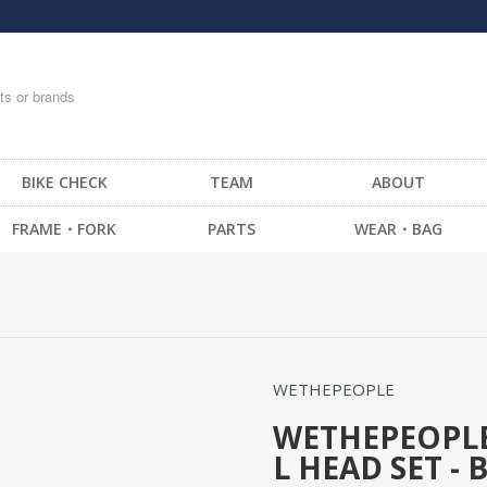
BIKE CHECK
TEAM
ABOUT
FRAME・FORK
PARTS
WEAR・BAG
FRAME -BMX
HANDLE BAR
T-SHIRTS
FRAME -CRUISER
STEM
TOPS
FRAME -MTB
GRIP / BAR TAPE
BOTTOM・PANTS
FRAME -FIXED GEAR
BAR END
CAP
WETHEPEOPLE
FORK - BMX
HEAD SET
SOCKS
FORK -MTB
BRAKE
GLOVE
WETHEPEOPLE
L HEAD SET - 
FORK -FIXED GEAR
SEAT
MESSENGER BAG