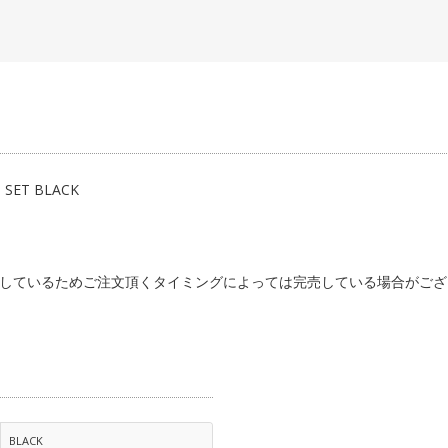
COG / FREE WHEEL
PEG
STAND
RACK/BASKET
OTHER
 SET BLACK
しているためご注文頂くタイミングによっては完売している場合がござ
BLACK