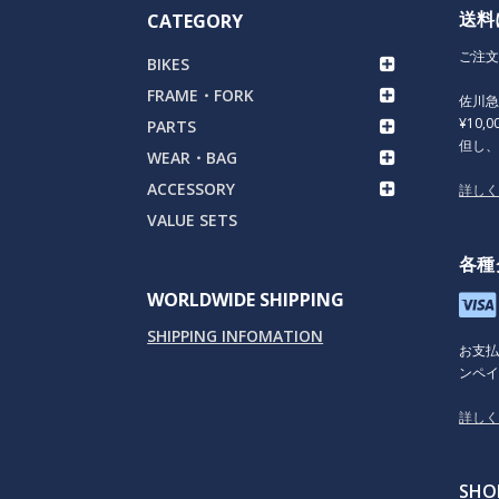
送料
CATEGORY
ご注文
BIKES
FRAME・FORK
佐川
¥10,
PARTS
但し
WEAR・BAG
ACCESSORY
詳し
VALUE SETS
各種
WORLDWIDE SHIPPING
SHIPPING INFOMATION
お支
ンペイ
詳し
SHO