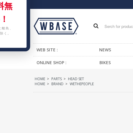
料無
！
と離島、
除く。
WEB SITE :
NEWS
ONLINE SHOP :
BIKES
FIXED GEAR BIKE
HOME
>
PARTS
>
HEAD SET
BMX
HOME
>
BRAND
>
WETHEPEOPLE
CRUISER
MTB
KIDS BIKE