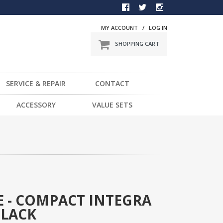
MY ACCOUNT
/
LOG IN
SHOPPING CART
SERVICE & REPAIR
CONTACT
BMX
ACCESSORY
VALUE SETS
一般車
DVD
スポーツ車
STICKER
電動車
LIGHT
LOCK
HELMET / PROTECTOR
TOOL
 - COMPACT INTEGRA
BLACK
OTHER