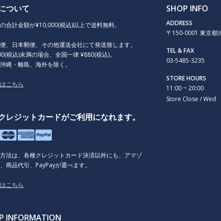
について
SHOP INFO
ADDRESS
の合計金額が¥10,000(税込)以上で送料無料。
〒150-0001 東京都渋谷
急便、日本郵便、その他運送会社にて発送致します。
TEL & FAX
000(税込)未満の場合、全国一律 ¥880(税込)。
03-5485-3235
、沖縄・離島、海外を除く。
STORE HOURS
くはこちら
11:00 ~ 20:00
Store Close / Wed
クレジットカードがご利用になれます。
払方法は、各種クレジットカード決済以外にも、アマゾ
、商品代引、PayPayが選べます。
くはこちら
P INFORMATION