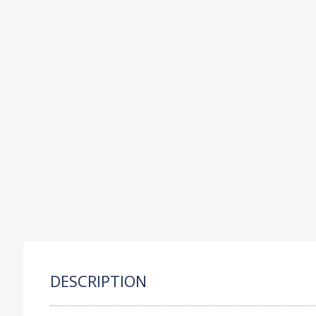
C
P
S
R
O
DESCRIPTION