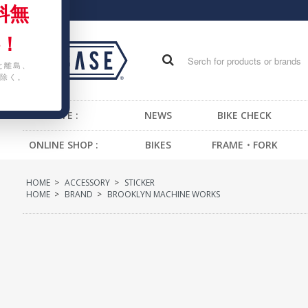
料無
！
と離島、
除く。
WEB SITE :
NEWS
BIKE CHECK
ONLINE SHOP :
BIKES
FRAME・FORK
FIXED GEAR BIKE
FRAME -BMX
H
HOME
>
ACCESSORY
>
STICKER
BMX
FRAME -CRUISER
S
HOME
>
BRAND
>
BROOKLYN MACHINE WORKS
CRUISER
FRAME -MTB
G
MTB
FRAME -FIXED GEAR
B
KIDS BIKE
FORK - BMX
H
FORK -MTB
B
FORK -FIXED GEAR
S