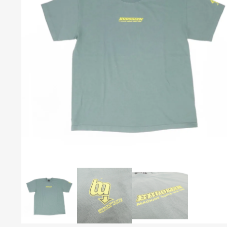
S
S
C
C
C
B
P
T
C
R
S
H
H
T
T