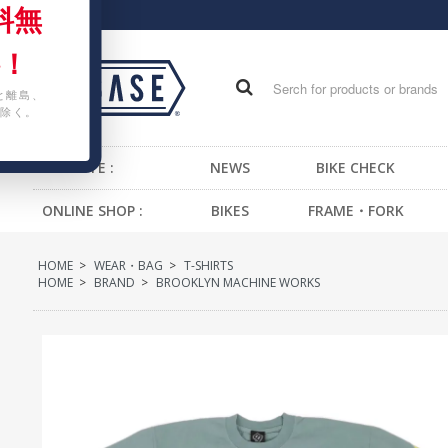
料無
！
と離島、
除く。
WEB SITE :
NEWS
BIKE CHECK
ONLINE SHOP :
BIKES
FRAME・FORK
FIXED GEAR BIKE
FRAME -BMX
H
HOME
>
WEAR・BAG
>
T-SHIRTS
BMX
FRAME -CRUISER
S
HOME
>
BRAND
>
BROOKLYN MACHINE WORKS
CRUISER
FRAME -MTB
G
MTB
FRAME -FIXED GEAR
B
KIDS BIKE
FORK - BMX
H
FORK -MTB
B
FORK -FIXED GEAR
S