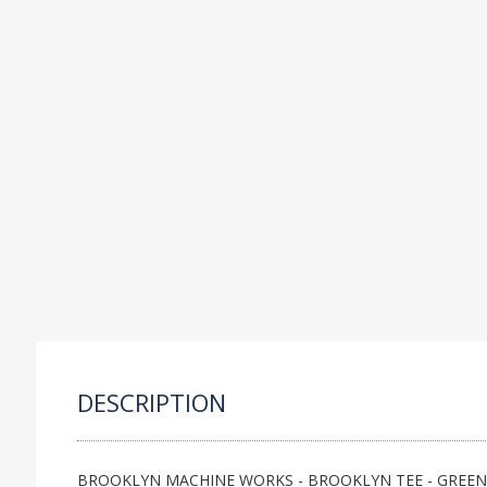
C
P
S
R
O
DESCRIPTION
BROOKLYN MACHINE WORKS - BROOKLYN TEE - GREE