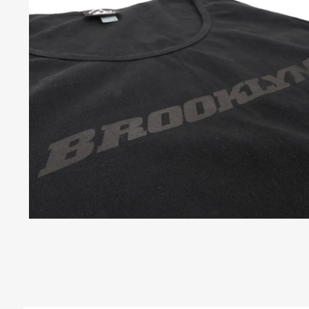
C
P
S
R
O