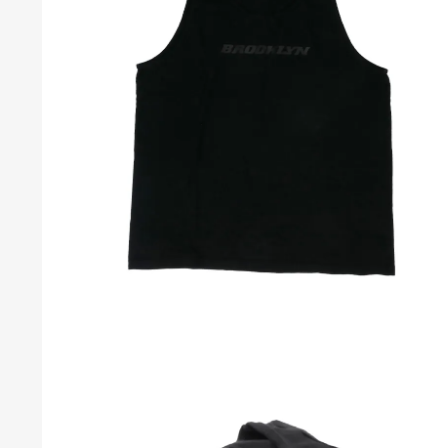
S
S
C
C
C
B
P
T
C
R
S
H
H
T
T