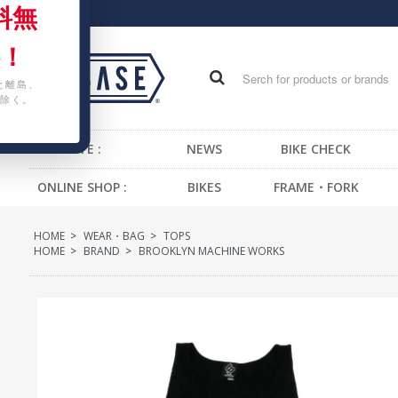
料無
！
と離島、
除く。
WEB SITE :
NEWS
BIKE CHECK
ONLINE SHOP :
BIKES
FRAME・FORK
FIXED GEAR BIKE
FRAME -BMX
H
HOME
>
WEAR・BAG
>
TOPS
BMX
FRAME -CRUISER
S
HOME
>
BRAND
>
BROOKLYN MACHINE WORKS
CRUISER
FRAME -MTB
G
MTB
FRAME -FIXED GEAR
B
KIDS BIKE
FORK - BMX
H
FORK -MTB
B
FORK -FIXED GEAR
S