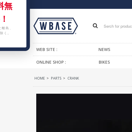
料無
！
と離島、
除く。
WEB SITE :
NEWS
ONLINE SHOP :
BIKES
FIXED GEAR BIKE
HOME
>
PARTS
>
CRANK
BMX
CRUISER
MTB
KIDS BIKE