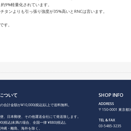
ムより約9%軽量化されています。
チタンよりも引っ張り強度が35%高いとRNCは言います。
です。
について
SHOP INFO
ADDRESS
の合計金額が¥10,000(税込)以上で送料無料。
〒150-0001 東京都渋谷
急便、日本郵便、その他運送会社にて発送致します。
TEL & FAX
000(税込)未満の場合、全国一律 ¥880(税込)。
03-5485-3235
、沖縄・離島、海外を除く。