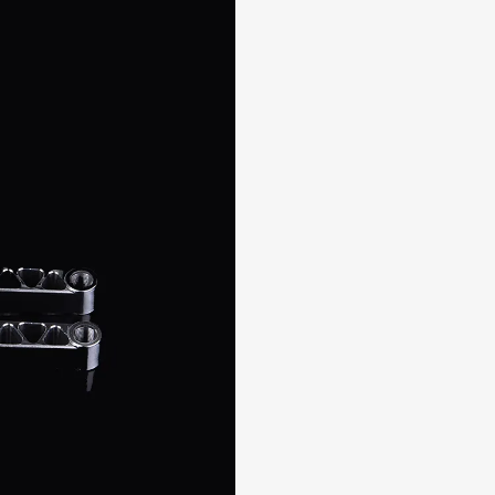
COG / FREE WHEEL
PEG
STAND
RACK/BASKET
OTHER