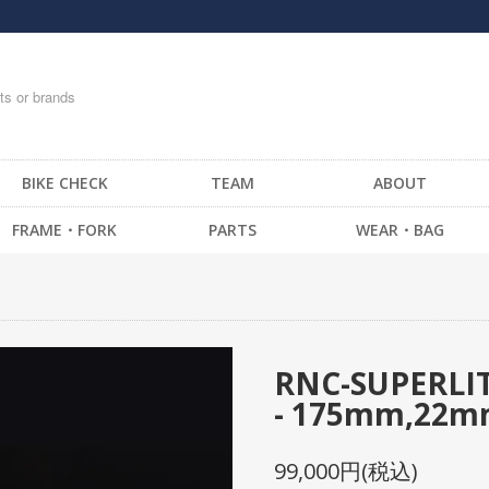
BIKE CHECK
TEAM
ABOUT
FRAME・FORK
PARTS
WEAR・BAG
FRAME -BMX
HANDLE BAR
T-SHIRTS
FRAME -CRUISER
STEM
TOPS
FRAME -MTB
GRIP / BAR TAPE
BOTTOM・PANTS
FRAME -FIXED GEAR
BAR END
CAP
RNC-SUPERLI
FORK - BMX
HEAD SET
SOCKS
- 175mm,22mm
FORK -MTB
BRAKE
GLOVE
FORK -FIXED GEAR
SEAT
MESSENGER BAG
99,000円(税込)