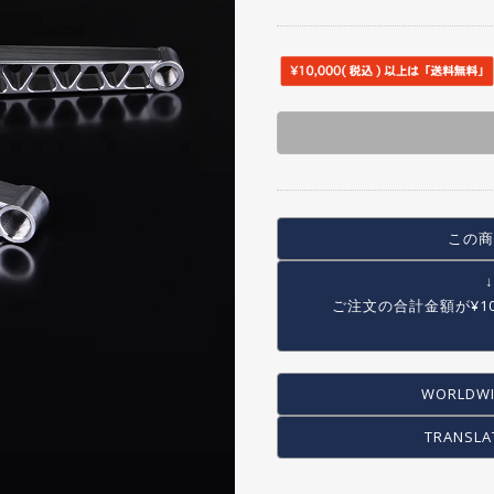
SEAT POST
OTHER BAG
SEAT CLAMP
CRANK
CHAIN RING・SPROCKET
CHAIN
BB
PEDAL
TOE CLIP
この商
COMPLETE WHEEL
RIM
ご注文の合計金額が
¥1
SPOKE
HUB
WORLDWI
HUB GUARD
TIRE
TRANSLA
TUBE