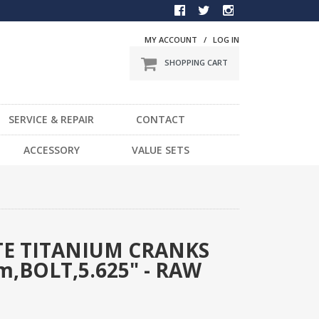
MY ACCOUNT
/
LOG IN
SHOPPING CART
SERVICE & REPAIR
CONTACT
BMX
ACCESSORY
VALUE SETS
一般車
DVD
スポーツ車
STICKER
電動車
LIGHT
LOCK
TE TITANIUM CRANKS
HELMET / PROTECTOR
,BOLT,5.625" - RAW
TOOL
OTHER