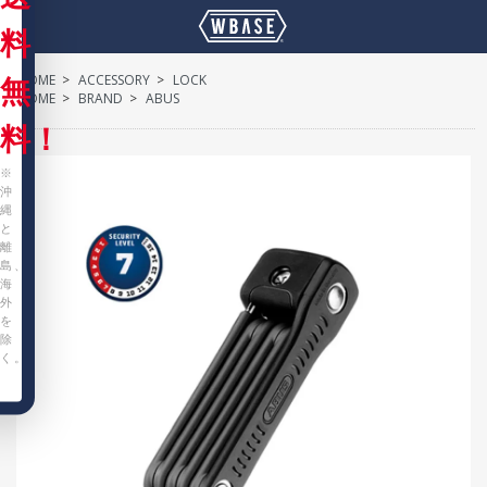
料
HOME
>
ACCESSORY
>
LOCK
無
HOME
>
BRAND
>
ABUS
料！
※
沖
縄
と
離
島、
海
外
を
除
く。