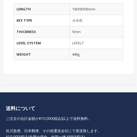
LENGTH
150X50X30mm
KEY TYPE
カギ式
THICKNESS
5mm
LEVEL SYSTEM
LEVEL7
WEIGHT
440g
送料について
ご注文の合計金額が¥10,000(税込)以上で送料無料。
佐川急便、日本郵便、その他運送会社にて発送致します。
¥10,000(税込)未満の場合、全国一律 ¥880(税込)。