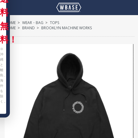
料
HOME
>
WEAR・BAG
>
TOPS
無
HOME
>
BRAND
>
BROOKLYN MACHINE WORKS
料！
※
沖
縄
と
離
島、
海
外
を
除
く。