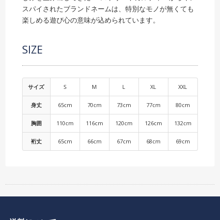
スパイされたブランドネームは、特別なモノが無くても
楽しめる遊び心の意味が込められています。
SIZE
サイズ
S
M
L
XL
XXL
身丈
65cm
70cm
73cm
77cm
80cm
胸囲
110cm
116cm
120cm
126cm
132cm
裄丈
65cm
66cm
67cm
68cm
69cm