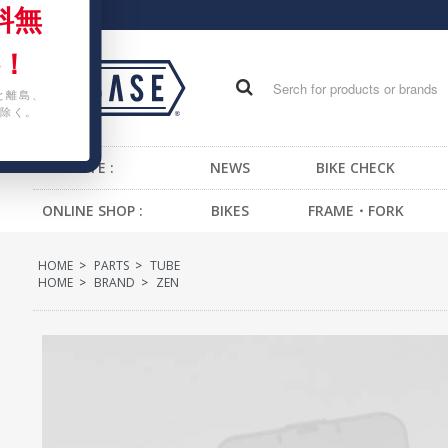
料無
！
と離島、
除く。
WEB SITE :
NEWS
BIKE CHECK
ONLINE SHOP :
BIKES
FRAME・FORK
FIXED GEAR BIKE
FRAME -BMX
H
HOME
>
PARTS
>
TUBE
BMX
FRAME -CRUISER
S
HOME
>
BRAND
>
ZEN
CRUISER
FRAME -MTB
G
MTB
FRAME -FIXED GEAR
B
KIDS BIKE
FORK - BMX
H
FORK -MTB
B
FORK -FIXED GEAR
S