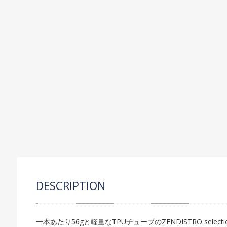
C
P
S
R
O
DESCRIPTION
一本あたり56gと軽量なTPUチューブのZENDISTRO selecti