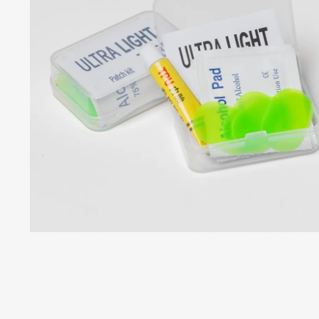
S
S
C
C
C
B
P
T
C
R
S
H
H
T
T