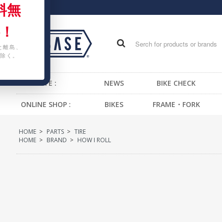
料無
！
と離島、
除く。
WEB SITE :
NEWS
BIKE CHECK
ONLINE SHOP :
BIKES
FRAME・FORK
FIXED GEAR BIKE
FRAME -BMX
H
HOME
>
PARTS
>
TIRE
BMX
FRAME -CRUISER
S
HOME
>
BRAND
>
HOW I ROLL
CRUISER
FRAME -MTB
G
MTB
FRAME -FIXED GEAR
B
KIDS BIKE
FORK - BMX
H
FORK -MTB
B
FORK -FIXED GEAR
S