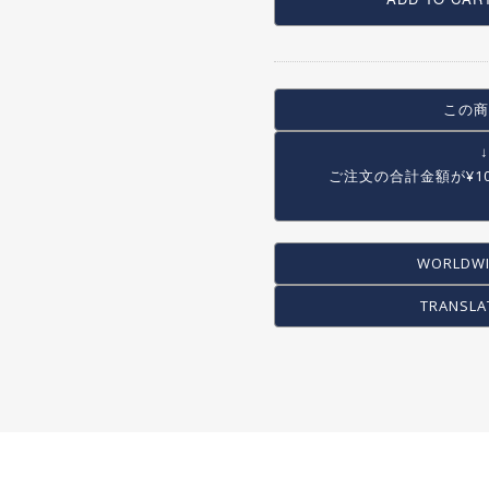
COG / FREE WHEEL
PEG
STAND
RACK/BASKET
この商
OTHER
ご注文の合計金額が
¥1
WORLDWI
TRANSLA