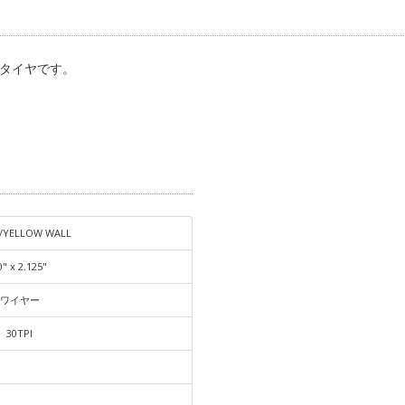
るタイヤです。
/YELLOW WALL
0" x 2.125"
ワイヤー
30TPI