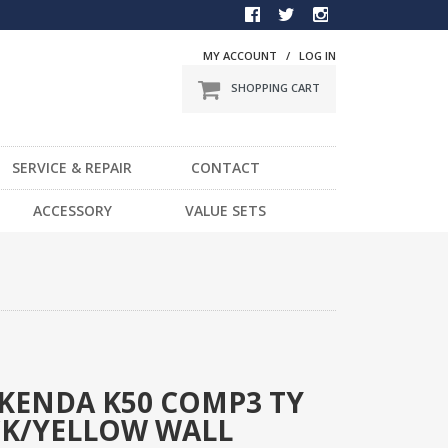
MY ACCOUNT
/
LOG IN
SHOPPING CART
SERVICE & REPAIR
CONTACT
BMX
ACCESSORY
VALUE SETS
一般車
DVD
スポーツ車
STICKER
電動車
LIGHT
LOCK
HELMET / PROTECTOR
TOOL
 KENDA K50 COMP3 TY
ACK/YELLOW WALL
OTHER