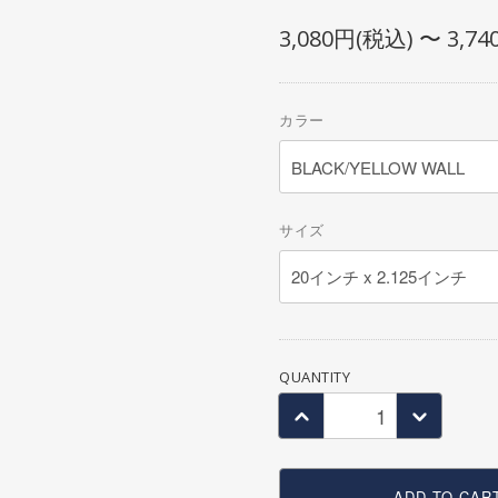
SEAT POST
OTHER BAG
3,080円(税込) 〜 3,7
SEAT CLAMP
CRANK
CHAIN RING・SPROCKET
カラー
CHAIN
BB
PEDAL
サイズ
TOE CLIP
COMPLETE WHEEL
RIM
SPOKE
HUB
QUANTITY
HUB GUARD
TIRE
TUBE
ADD TO CAR