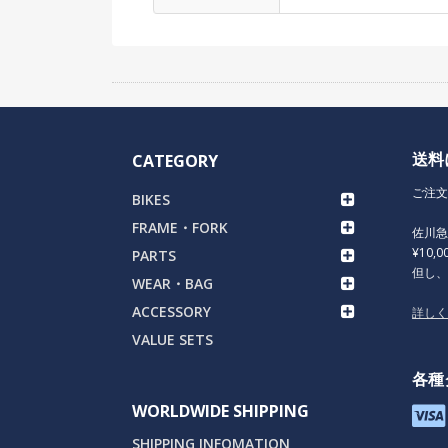
送料
CATEGORY
ご注文
BIKES
FRAME・FORK
佐川
¥10,
PARTS
但し
WEAR・BAG
ACCESSORY
詳し
VALUE SETS
各種
WORLDWIDE SHIPPING
SHIPPING INFOMATION