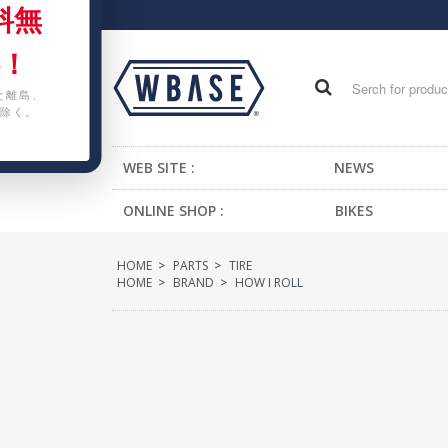
料無
！
と離島、
除く。
WEB SITE :
NEWS
ONLINE SHOP :
BIKES
FIXED GEAR BIKE
HOME
>
PARTS
>
TIRE
BMX
HOME
>
BRAND
>
HOW I ROLL
CRUISER
MTB
KIDS BIKE