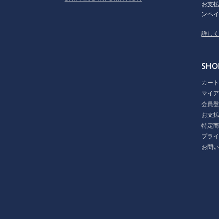
お支
ンペイ
詳し
SHO
カー
マイ
会員
お支
特定
プラ
お問