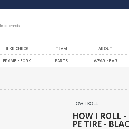
BIKE CHECK
TEAM
ABOUT
FRAME・FORK
PARTS
WEAR・BAG
FRAME -BMX
HANDLE BAR
T-SHIRTS
FRAME -CRUISER
STEM
TOPS
FRAME -MTB
GRIP / BAR TAPE
BOTTOM・PANTS
FRAME -FIXED GEAR
BAR END
CAP
HOW I ROLL
FORK - BMX
HEAD SET
SOCKS
FORK -MTB
BRAKE
GLOVE
HOW I ROLL -
PE TIRE - BL
FORK -FIXED GEAR
SEAT
MESSENGER BAG