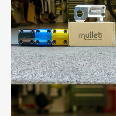
S
S
C
C
C
B
P
T
C
R
S
H
H
T
T