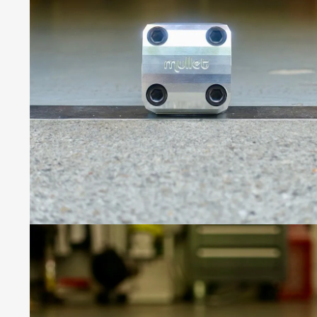
C
P
S
R
O