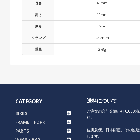
長さ
48mm
高さ
10mm
厚み
35mm
クランプ
22.2mm
重量
278g
送料について
CATEGORY
ご注文の合計金額が¥10,000(
BIKES
料。
FRAME・FORK
佐川急便、日本郵便、その他運
PARTS
します。
WEAR・BAG