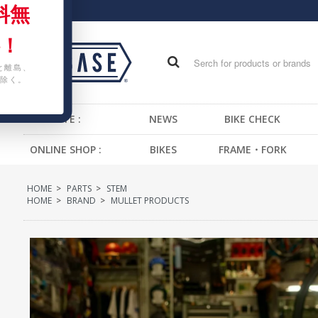
料無
！
と離島、
除く。
WEB SITE :
NEWS
BIKE CHECK
ONLINE SHOP :
BIKES
FRAME・FORK
FIXED GEAR BIKE
FRAME -BMX
H
HOME
>
PARTS
>
STEM
BMX
FRAME -CRUISER
S
HOME
>
BRAND
>
MULLET PRODUCTS
CRUISER
FRAME -MTB
G
MTB
FRAME -FIXED GEAR
B
KIDS BIKE
FORK - BMX
H
FORK -MTB
B
FORK -FIXED GEAR
S