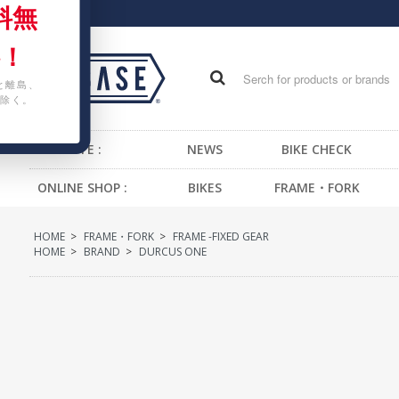
料無
！
と離島、
除く。
WEB SITE :
NEWS
BIKE CHECK
ONLINE SHOP :
BIKES
FRAME・FORK
FIXED GEAR BIKE
FRAME -BMX
H
HOME
>
FRAME・FORK
>
FRAME -FIXED GEAR
BMX
FRAME -CRUISER
S
HOME
>
BRAND
>
DURCUS ONE
CRUISER
FRAME -MTB
G
MTB
FRAME -FIXED GEAR
B
KIDS BIKE
FORK - BMX
H
FORK -MTB
B
FORK -FIXED GEAR
S