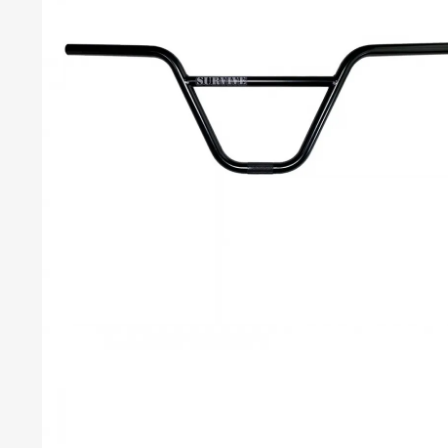
S
S
C
C
C
B
P
T
C
R
S
H
H
T
T