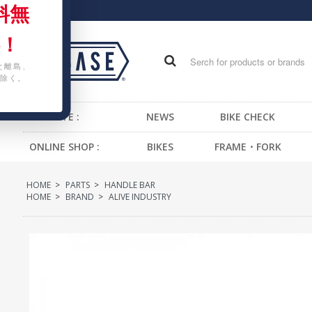
料無
！
と離島、
除く。
WEB SITE :
NEWS
BIKE CHECK
ONLINE SHOP :
BIKES
FRAME・FORK
FIXED GEAR BIKE
FRAME -BMX
H
HOME
>
PARTS
>
HANDLE BAR
BMX
FRAME -CRUISER
S
HOME
>
BRAND
>
ALIVE INDUSTRY
CRUISER
FRAME -MTB
G
MTB
FRAME -FIXED GEAR
B
KIDS BIKE
FORK - BMX
H
FORK -MTB
B
FORK -FIXED GEAR
S