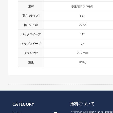
素材
熱処理済クロモリ
高さ (ライズ)
8.3"
幅 (ワイズ)
27.5"
バックスイープ
11°
アップスイープ
2°
クランプ径
22.2mm
重量
808g
送料について
CATEGORY
ご注文の合計金額が¥10,000(