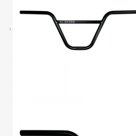
C
P
S
R
O