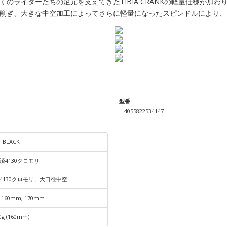
のライダーたちの足元を支えてきたTIBIA CRANKの軽量仕様が加わ
削ぎ、大きな中空加工によってさらに軽量になったスピンドルにより、お
型番
4055822534147
BLACK
済4130クロモリ
4130クロモリ、大口径中空
 160mm, 170mm
0g (160mm)