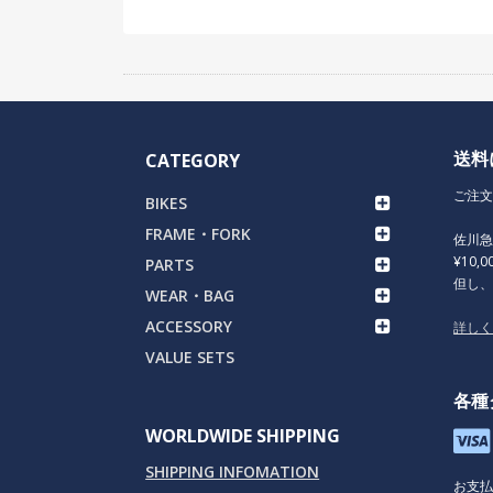
送料
CATEGORY
ご注文
BIKES
FRAME・FORK
佐川
¥10,
PARTS
但し
WEAR・BAG
ACCESSORY
詳し
VALUE SETS
各種
WORLDWIDE SHIPPING
SHIPPING INFOMATION
お支