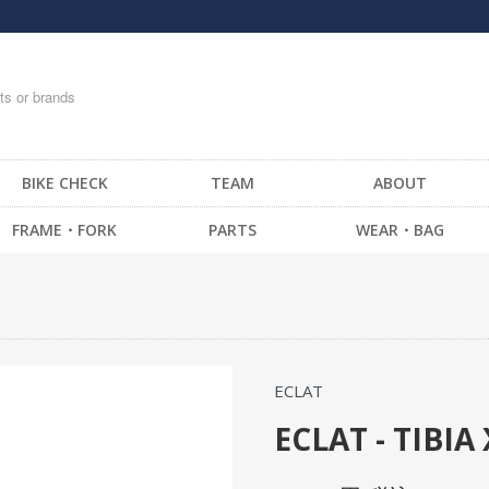
BIKE CHECK
TEAM
ABOUT
FRAME・FORK
PARTS
WEAR・BAG
FRAME -BMX
HANDLE BAR
T-SHIRTS
FRAME -CRUISER
STEM
TOPS
FRAME -MTB
GRIP / BAR TAPE
BOTTOM・PANTS
FRAME -FIXED GEAR
BAR END
CAP
ECLAT
FORK - BMX
HEAD SET
SOCKS
FORK -MTB
BRAKE
GLOVE
ECLAT - TIBIA
FORK -FIXED GEAR
SEAT
MESSENGER BAG