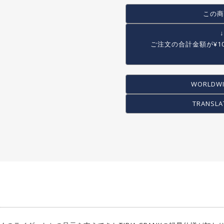
COG / FREE WHEEL
この商
PEG
STAND
ご注文の合計金額が
¥1
RACK/BASKET
OTHER
WORLDWI
TRANSLA