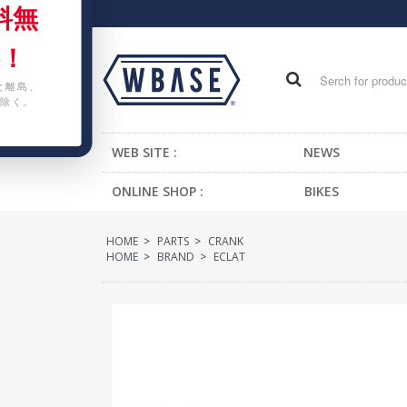
料無
！
と離島、
除く。
WEB SITE :
NEWS
ONLINE SHOP :
BIKES
FIXED GEAR BIKE
HOME
>
PARTS
>
CRANK
BMX
HOME
>
BRAND
>
ECLAT
CRUISER
MTB
KIDS BIKE