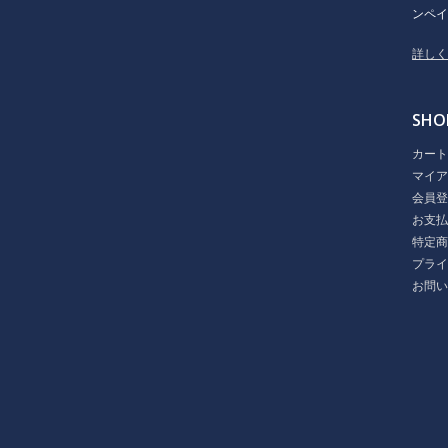
ンペイ
詳し
SHO
カー
マイ
会員
お支
特定
プラ
お問