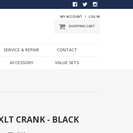
MY ACCOUNT
/
LOG IN
SHOPPING CART
SERVICE & REPAIR
CONTACT
BMX
ACCESSORY
VALUE SETS
一般車
DVD
スポーツ車
STICKER
電動車
LIGHT
LOCK
HELMET / PROTECTOR
TOOL
 XLT CRANK - BLACK
OTHER