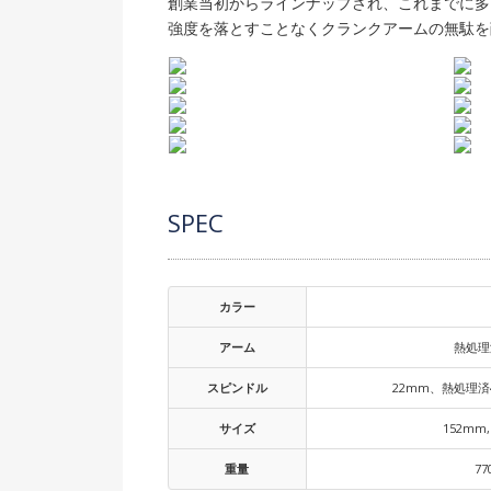
創業当初からラインナップされ、これまでに多く
強度を落とすことなくクランクアームの無駄を
SPEC
カラー
アーム
熱処理
スピンドル
22mm、熱処理済
サイズ
152mm,
重量
77