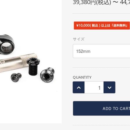
39,380円(税込) 〜 44
SEAT POST
OTHER BAG
SEAT CLAMP
CRANK
CHAIN RING・SPROCKET
CHAIN
サイズ
BB
PEDAL
TOE CLIP
COMPLETE WHEEL
QUANTITY
RIM
SPOKE
HUB
HUB GUARD
ADD TO CAR
TIRE
TUBE