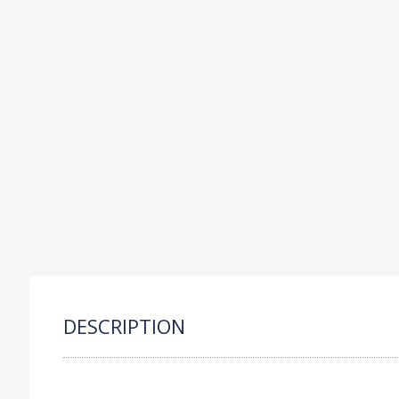
C
P
S
R
O
DESCRIPTION