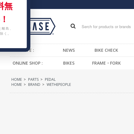
料無
！
と離島、
除く。
WEB SITE :
NEWS
BIKE CHECK
ONLINE SHOP :
BIKES
FRAME・FORK
FIXED GEAR BIKE
FRAME -BMX
H
HOME
>
PARTS
>
PEDAL
BMX
FRAME -CRUISER
S
HOME
>
BRAND
>
WETHEPEOPLE
CRUISER
FRAME -MTB
G
MTB
FRAME -FIXED GEAR
B
KIDS BIKE
FORK - BMX
H
FORK -MTB
B
FORK -FIXED GEAR
S