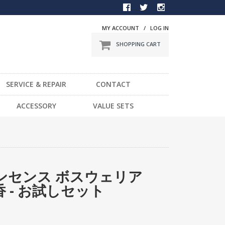
MY ACCOUNT
/
LOG IN
SHOPPING CART
SERVICE & REPAIR
CONTACT
BMX
ACCESSORY
VALUE SETS
一般車
DVD
スポーツ車
STICKER
電動車
LIGHT
LOCK
キンセンス ボスウェリア
HELMET / PROTECTOR
 - お試しセット
TOOL
OTHER