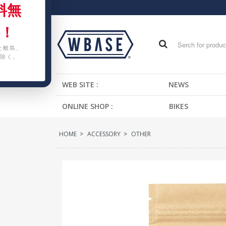
料無
！
と離島、
除く。
WEB SITE :
NEWS
ONLINE SHOP :
BIKES
FIXED GEAR BIKE
HOME
>
ACCESSORY
>
OTHER
BMX
CRUISER
MTB
KIDS BIKE