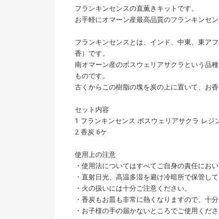
フランキンセンスの直薫きキットです。
お手軽にオマーン産最高品質のフランキンセン
フランキンセンスとは、インド、中東、東アフ
香）です。
南オマーン産のボスウェリアサクラという品種
ものです。
古くからこの樹脂の塊を炭の上に置いて、お香
セット内容
1 フランキンセンス ボスウェリアサクラ レジン
2 香炭 6ケ
使用上の注意
・使用法についてはすべてご自身の責任におい
・直射日光、高温多湿を避け冷暗所で保管して
・火の扱いには十分ご注意ください。
・香炭もお皿も非常に熱くなりますので、十分
・お子様の手の届かないところでご使用くださ