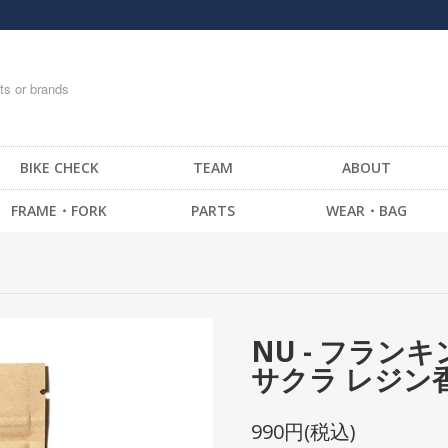
BIKE CHECK
TEAM
ABOUT
FRAME・FORK
PARTS
WEAR・BAG
FRAME -BMX
HANDLE BAR
T-SHIRTS
FRAME -CRUISER
STEM
TOPS
FRAME -MTB
GRIP / BAR TAPE
BOTTOM・PANTS
FRAME -FIXED GEAR
BAR END
CAP
NU - フラン
FORK - BMX
HEAD SET
SOCKS
サクラ レジン香
FORK -MTB
BRAKE
GLOVE
FORK -FIXED GEAR
SEAT
MESSENGER BAG
990円(税込)