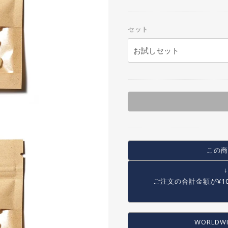
SEAT POST
OTHER BAG
SEAT CLAMP
セット
CRANK
CHAIN RING・SPROCKET
CHAIN
BB
PEDAL
TOE CLIP
COMPLETE WHEEL
RIM
この商
SPOKE
HUB
ご注文の合計金額が
¥1
HUB GUARD
TIRE
TUBE
WORLDWI