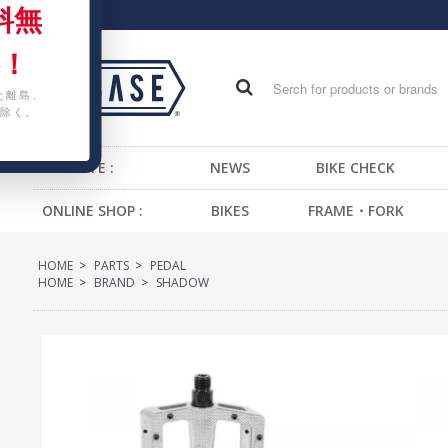
料無
！
と離島、
除く。
WEB SITE :
NEWS
BIKE CHECK
ONLINE SHOP :
BIKES
FRAME・FORK
FIXED GEAR BIKE
FRAME -BMX
H
HOME
>
PARTS
>
PEDAL
BMX
FRAME -CRUISER
S
HOME
>
BRAND
>
SHADOW
CRUISER
FRAME -MTB
G
MTB
FRAME -FIXED GEAR
B
KIDS BIKE
FORK - BMX
H
FORK -MTB
B
FORK -FIXED GEAR
S