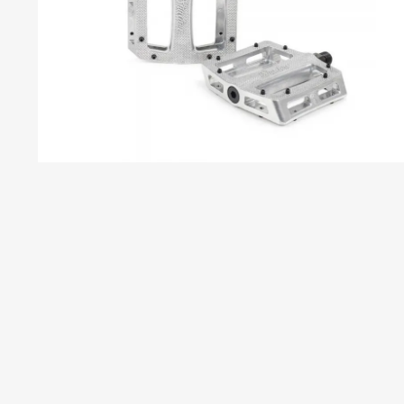
S
S
C
C
C
B
P
T
C
R
S
H
H
T
T