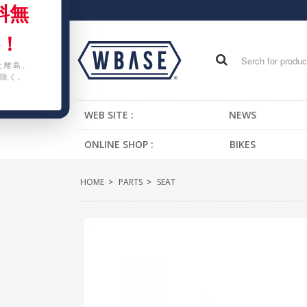
料無
！
と離島、
除く。
WEB SITE :
NEWS
ONLINE SHOP :
BIKES
FIXED GEAR BIKE
HOME
>
PARTS
>
SEAT
BMX
CRUISER
MTB
KIDS BIKE