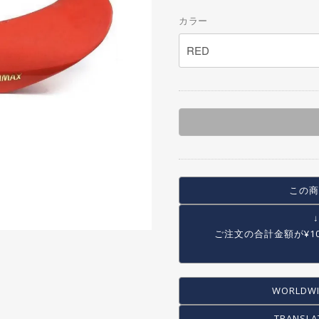
SEAT POST
OTHER BAG
カラー
SEAT CLAMP
CRANK
CHAIN RING・SPROCKET
CHAIN
BB
PEDAL
TOE CLIP
COMPLETE WHEEL
この商
RIM
SPOKE
ご注文の合計金額が
¥1
HUB
HUB GUARD
TIRE
WORLDWI
TUBE
TRANSLA