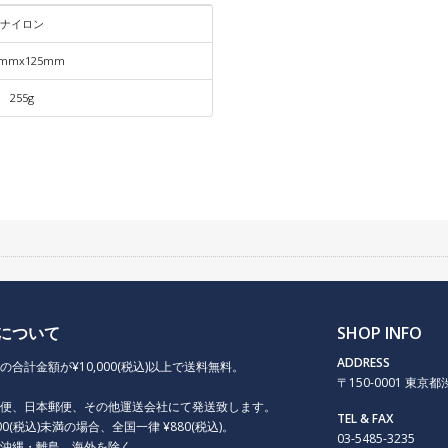
ナイロン
0mmx125mm
255g
について
SHOP INFO
ADDRESS
の合計金額が¥10,000(税込)以上で送料無料。
〒150-0001 東京都渋谷
急便、日本郵便、その他運送会社にて発送致します。
TEL & FAX
000(税込)未満の場合、全国一律 ¥880(税込)。
03-5485-3235
、沖縄・離島、海外を除く。