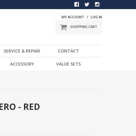
MY ACCOUNT
/
LOG IN
SHOPPING CART
SERVICE & REPAIR
CONTACT
BMX
ACCESSORY
VALUE SETS
一般車
DVD
スポーツ車
STICKER
電動車
LIGHT
LOCK
ERO - RED
HELMET / PROTECTOR
TOOL
OTHER