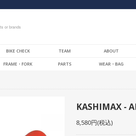
BIKE CHECK
TEAM
ABOUT
FRAME・FORK
PARTS
WEAR・BAG
FRAME -BMX
HANDLE BAR
T-SHIRTS
FRAME -CRUISER
STEM
TOPS
FRAME -MTB
GRIP / BAR TAPE
BOTTOM・PANTS
FRAME -FIXED GEAR
BAR END
CAP
KASHIMAX - A
FORK - BMX
HEAD SET
SOCKS
FORK -MTB
BRAKE
GLOVE
8,580円(税込)
FORK -FIXED GEAR
SEAT
MESSENGER BAG