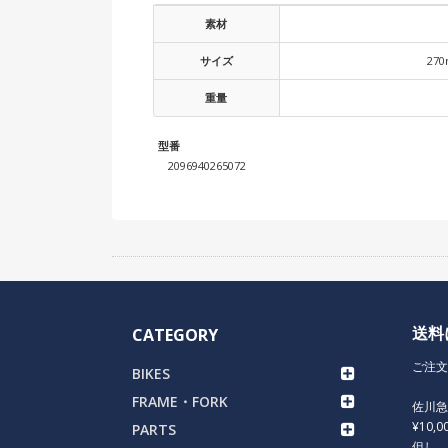
素材
サイズ
27
重量
型番
2096940265072
送料
CATEGORY
ご注文
BIKES
FRAME・FORK
佐川
¥10,
PARTS
但し