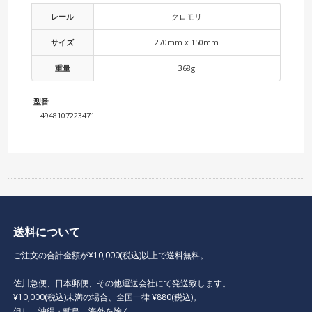
レール
クロモリ
サイズ
270mm x 150mm
重量
368g
型番
4948107223471
送料について
ご注文の合計金額が¥10,000(税込)以上で送料無料。
佐川急便、日本郵便、その他運送会社にて発送致します。
¥10,000(税込)未満の場合、全国一律 ¥880(税込)。
但し、沖縄・離島、海外を除く。