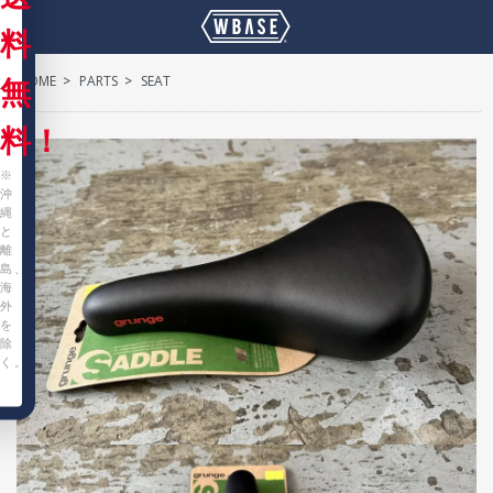
料
HOME
>
PARTS
>
SEAT
無
料！
※
沖
縄
と
離
島、
海
外
を
除
く。