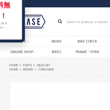
料無
！
と離島、
除く。
WEB SITE :
NEWS
BIKE CHECK
ONLINE SHOP :
BIKES
FRAME・FORK
FIXED GEAR BIKE
FRAME -BMX
H
HOME
>
PARTS
>
HEAD SET
BMX
FRAME -CRUISER
S
HOME
>
BRAND
>
CHRIS KING
CRUISER
FRAME -MTB
G
MTB
FRAME -FIXED GEAR
B
KIDS BIKE
FORK - BMX
H
FORK -MTB
B
FORK -FIXED GEAR
S