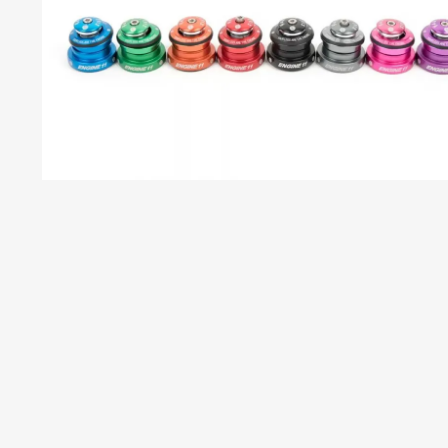
S
S
C
C
C
B
P
T
C
R
S
H
H
T
T