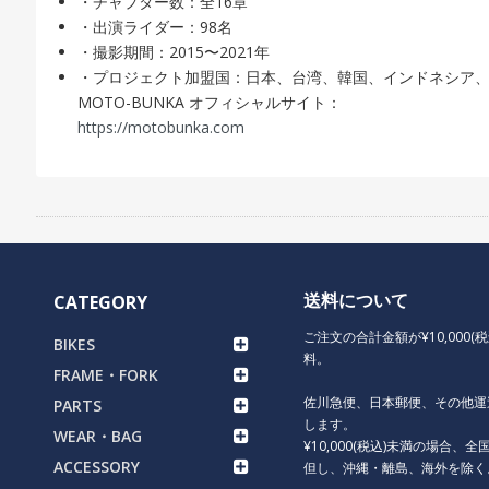
・チャプター数：全16章
・出演ライダー：98名
・撮影期間：2015〜2021年
・プロジェクト加盟国：日本、台湾、韓国、インドネシア
MOTO-BUNKA オフィシャルサイト：
https://motobunka.com
送料について
CATEGORY
ご注文の合計金額が¥10,000(
BIKES
料。
FRAME・FORK
佐川急便、日本郵便、その他運
PARTS
します。
WEAR・BAG
¥10,000(税込)未満の場合、全国
ACCESSORY
但し、沖縄・離島、海外を除く