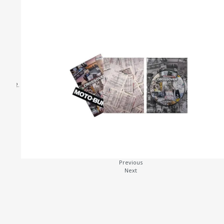
C
P
S
R
O
Previous
Next