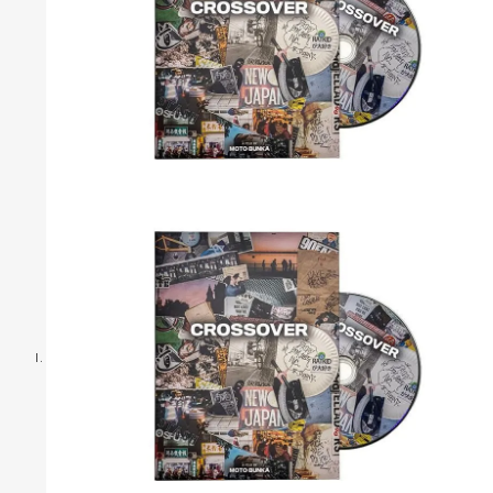
S
S
C
C
C
B
P
T
C
R
S
H
H
T
T