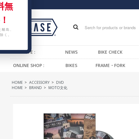
料無
！
と離島、
除く。
WEB SITE :
NEWS
BIKE CHECK
ONLINE SHOP :
BIKES
FRAME・FORK
FIXED GEAR BIKE
FRAME -BMX
H
HOME
>
ACCESSORY
>
DVD
BMX
FRAME -CRUISER
S
HOME
>
BRAND
>
MOTO文化
CRUISER
FRAME -MTB
G
MTB
FRAME -FIXED GEAR
B
KIDS BIKE
FORK - BMX
H
FORK -MTB
B
FORK -FIXED GEAR
S