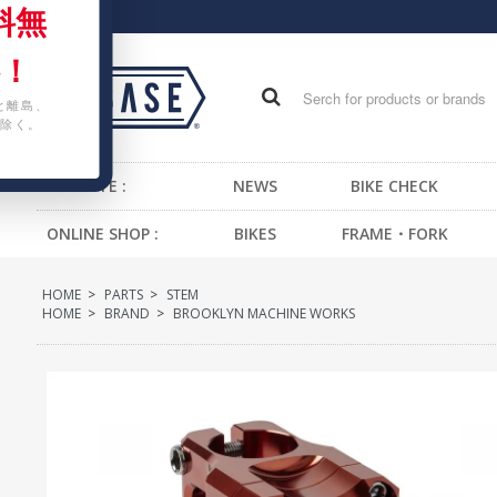
料無
！
と離島、
除く。
WEB SITE :
NEWS
BIKE CHECK
ONLINE SHOP :
BIKES
FRAME・FORK
FIXED GEAR BIKE
FRAME -BMX
H
HOME
>
PARTS
>
STEM
BMX
FRAME -CRUISER
S
HOME
>
BRAND
>
BROOKLYN MACHINE WORKS
CRUISER
FRAME -MTB
G
MTB
FRAME -FIXED GEAR
B
KIDS BIKE
FORK - BMX
H
FORK -MTB
B
FORK -FIXED GEAR
S