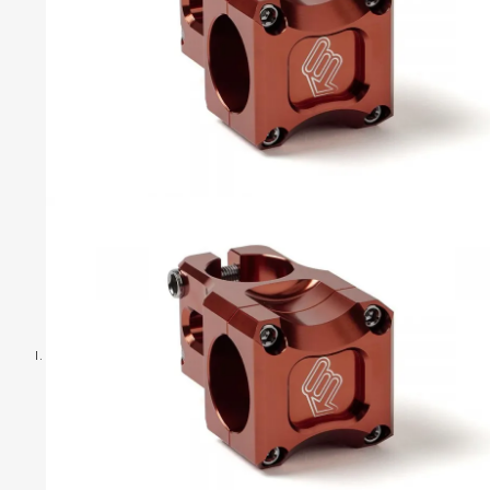
S
S
C
C
C
B
P
T
C
R
S
H
H
T
T