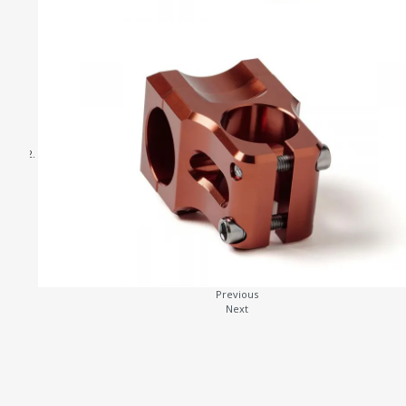
C
P
S
R
O
Previous
Next