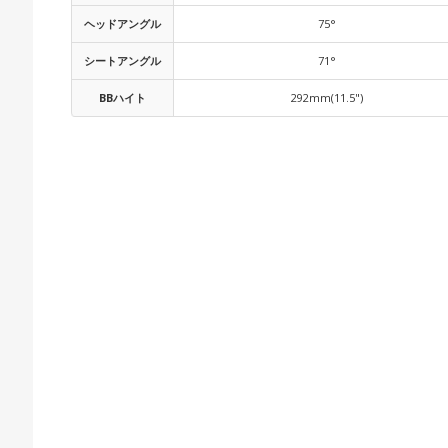
ヘッドアングル
75°
シートアングル
71°
BBハイト
292mm(11.5")