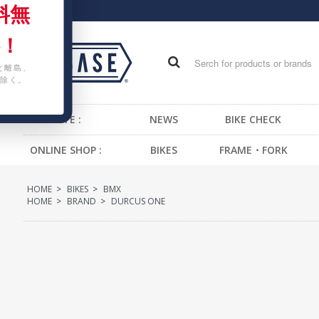
料無
！
と離島、
除く。
WEB SITE :
NEWS
BIKE CHECK
ONLINE SHOP :
BIKES
FRAME・FORK
FIXED GEAR BIKE
FRAME -BMX
H
HOME
>
BIKES
>
BMX
BMX
FRAME -CRUISER
S
HOME
>
BRAND
>
DURCUS ONE
CRUISER
FRAME -MTB
G
MTB
FRAME -FIXED GEAR
B
KIDS BIKE
FORK - BMX
H
FORK -MTB
B
FORK -FIXED GEAR
S