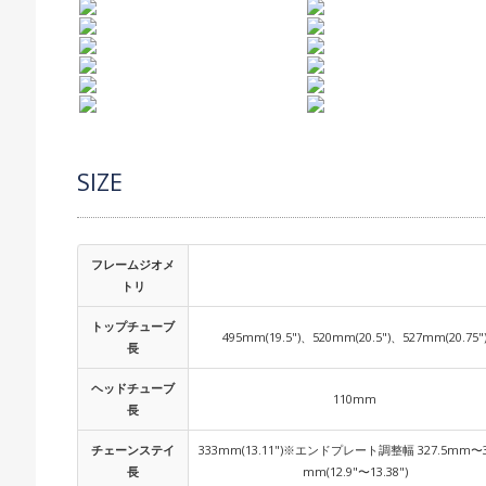
SIZE
フレームジオメ
トリ
トップチューブ
495mm(19.5")、520mm(20.5")、527mm(20.75"
長
ヘッドチューブ
110mm
長
チェーンステイ
333mm(13.11")※エンドプレート調整幅 327.5mm〜3
長
mm(12.9"〜13.38")