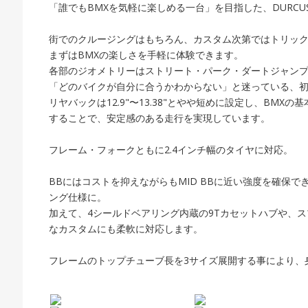
「誰でもBMXを気軽に楽しめる一台」を目指した、DURCU
街でのクルージングはもちろん、カスタム次第ではトリッ
まずはBMXの楽しさを手軽に体験できます。
各部のジオメトリーはストリート・パーク・ダートジャン
「どのバイクが自分に合うかわからない」と迷っている、
リヤバックは12.9"〜13.38"とやや短めに設定し、BMX
することで、安定感のある走行を実現しています。
フレーム・フォークともに2.4インチ幅のタイヤに対応。
BBにはコストを抑えながらもMID BBに近い強度を確保
ング仕様に。
加えて、4シールドベアリング内蔵の9Tカセットハブや、
なカスタムにも柔軟に対応します。
フレームのトップチューブ長を3サイズ展開する事により、