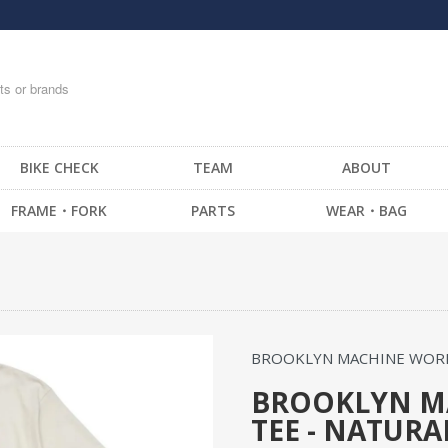
BIKE CHECK
TEAM
ABOUT
FRAME・FORK
PARTS
WEAR・BAG
FRAME -BMX
HANDLE BAR
T-SHIRTS
FRAME -CRUISER
STEM
TOPS
FRAME -MTB
GRIP / BAR TAPE
BOTTOM・PANTS
FRAME -FIXED GEAR
BAR END
CAP
BROOKLYN MACHINE WOR
FORK - BMX
HEAD SET
SOCKS
FORK -MTB
BRAKE
GLOVE
BROOKLYN MA
TEE - NATURA
FORK -FIXED GEAR
SEAT
MESSENGER BAG