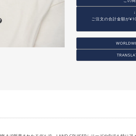
この商
COG / FREE WHEEL
PEG
ご注文の合計金額が
¥1
STAND
RACK/BASKET
OTHER
WORLDWI
TRANSLA
960年から1984年まで販売されたモデルで、LAND CRUISERシリーズの中