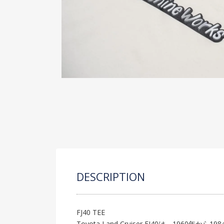
DESCRIPTION
FJ40 TEE
Toyota Land Cruiser FJ40は、1