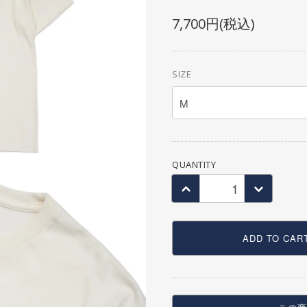
SEAT POST
OTHER BAG
7,700円(税込)
SEAT CLAMP
CRANK
CHAIN RING・SPROCKET
SIZE
CHAIN
BB
PEDAL
TOE CLIP
QUANTITY
COMPLETE WHEEL
RIM
SPOKE
HUB
ADD TO CAR
HUB GUARD
TIRE
TUBE