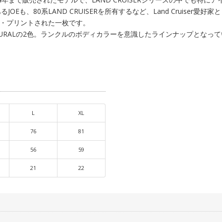
あるJOEも、80系LAND CRUISERを所有するなど、Land Cruiser愛
ン・プリントされた一枚です。
NATURALの2色。ランクルのボディカラーを意識したラインナップとなっ
L
XL
76
81
56
59
21
22