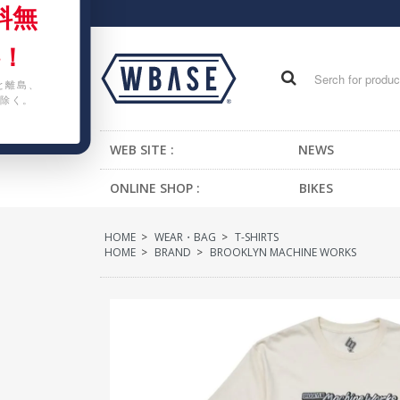
料無
！
と離島、
除く。
WEB SITE :
NEWS
ONLINE SHOP :
BIKES
FIXED GEAR BIKE
HOME
>
WEAR・BAG
>
T-SHIRTS
BMX
HOME
>
BRAND
>
BROOKLYN MACHINE WORKS
CRUISER
MTB
KIDS BIKE