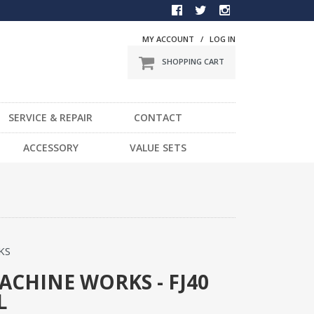
MY ACCOUNT
/
LOG IN
SHOPPING CART
SERVICE & REPAIR
CONTACT
BMX
ACCESSORY
VALUE SETS
一般車
DVD
スポーツ車
STICKER
電動車
LIGHT
LOCK
KS
HELMET / PROTECTOR
TOOL
CHINE WORKS - FJ40
L
OTHER