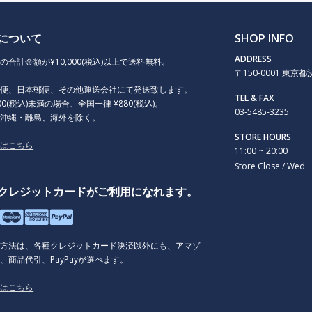
について
SHOP INFO
ADDRESS
の合計金額が¥10,000(税込)以上で送料無料。
〒150-0001 東京都渋谷
急便、日本郵便、その他運送会社にて発送致します。
TEL & FAX
000(税込)未満の場合、全国一律 ¥880(税込)。
03-5485-3235
、沖縄・離島、海外を除く。
STORE HOURS
くはこちら
11:00 ~ 20:00
Store Close / Wed
クレジットカードがご利用になれます。
払方法は、各種クレジットカード決済以外にも、アマゾ
、商品代引、PayPayが選べます。
くはこちら