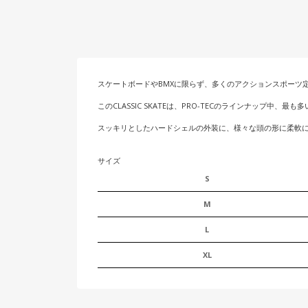
スケートボードやBMXに限らず、多くのアクションスポーツ定
このCLASSIC SKATEは、PRO-TECのラインナップ中
スッキリとしたハードシェルの外装に、様々な頭の形に柔軟にフ
サイズ
S
M
L
XL