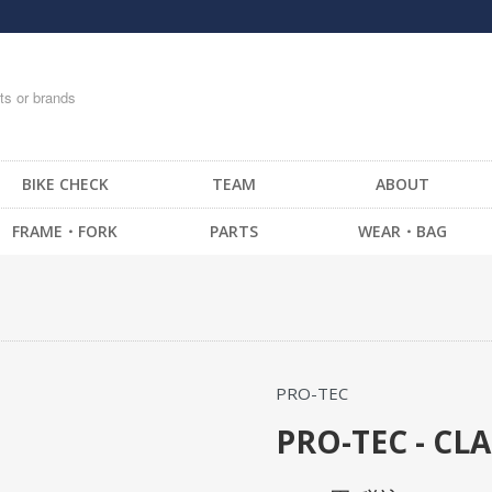
BIKE CHECK
TEAM
ABOUT
FRAME・FORK
PARTS
WEAR・BAG
FRAME -BMX
HANDLE BAR
T-SHIRTS
FRAME -CRUISER
STEM
TOPS
FRAME -MTB
GRIP / BAR TAPE
BOTTOM・PANTS
FRAME -FIXED GEAR
BAR END
CAP
PRO-TEC
FORK - BMX
HEAD SET
SOCKS
FORK -MTB
BRAKE
GLOVE
PRO-TEC - CL
FORK -FIXED GEAR
SEAT
MESSENGER BAG