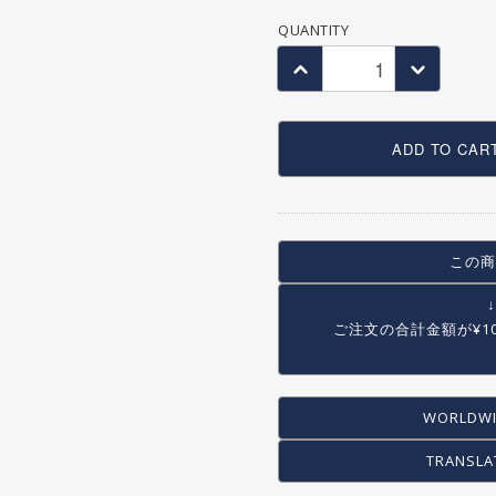
COG / FREE WHEEL
QUANTITY
PEG
STAND
RACK/BASKET
OTHER
ADD TO CAR
この商
ご注文の合計金額が
¥1
WORLDWI
TRANSLA