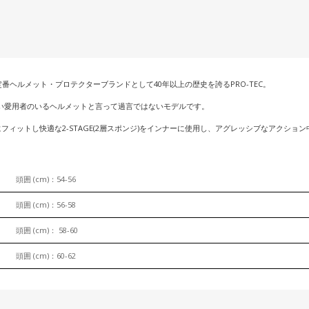
番ヘルメット・プロテクターブランドとして40年以上の歴史を誇るPRO-TEC。
、最も多い愛用者のいるヘルメットと言って過言ではないモデルです。
ィットし快適な2-STAGE(2層スポンジ)をインナーに使用し、アグレッシブなアクショ
頭囲 (cm)：54-56
頭囲 (cm)：56-58
頭囲 (cm)： 58-60
頭囲 (cm)：60-62