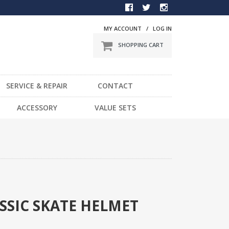
MY ACCOUNT
/
LOG IN
SHOPPING CART
SERVICE & REPAIR
CONTACT
BMX
ACCESSORY
VALUE SETS
一般車
DVD
スポーツ車
STICKER
電動車
LIGHT
LOCK
HELMET / PROTECTOR
TOOL
ASSIC SKATE HELMET
OTHER