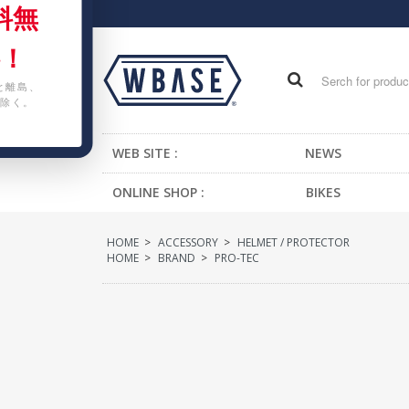
料無
！
と離島、
除く。
WEB SITE :
NEWS
ONLINE SHOP :
BIKES
FIXED GEAR BIKE
HOME
>
ACCESSORY
>
HELMET / PROTECTOR
BMX
HOME
>
BRAND
>
PRO-TEC
CRUISER
MTB
KIDS BIKE