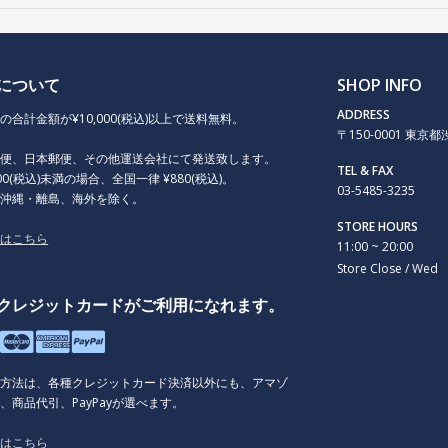
について
SHOP INFO
ADDRESS
の合計金額が¥10,000(税込)以上で送料無料。
〒150-0001 東京都渋谷
急便、日本郵便、その他運送会社にて発送致します。
TEL & FAX
000(税込)未満の場合、全国一律 ¥880(税込)。
03-5485-3235
、沖縄・離島、海外を除く。
STORE HOURS
くはこちら
11:00 ~ 20:00
Store Close / Wed
クレジットカードがご利用になれます。
払方法は、各種クレジットカード決済以外にも、アマゾ
、商品代引、PayPayが選べます。
くはこちら