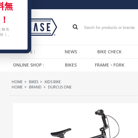
料無
！
と離島、
除く。
WEB SITE :
NEWS
BIKE CHECK
ONLINE SHOP :
BIKES
FRAME・FORK
FIXED GEAR BIKE
FRAME -BMX
H
HOME
>
BIKES
>
KIDS BIKE
BMX
FRAME -CRUISER
S
HOME
>
BRAND
>
DURCUS ONE
CRUISER
FRAME -MTB
G
MTB
FRAME -FIXED GEAR
B
KIDS BIKE
FORK - BMX
H
FORK -MTB
B
FORK -FIXED GEAR
S