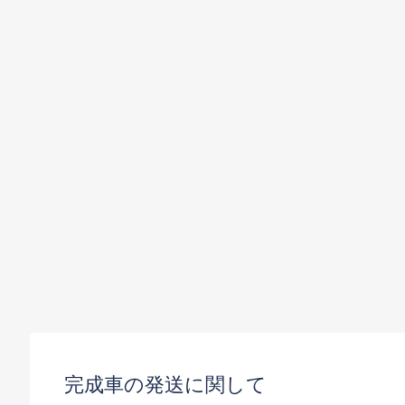
C
P
S
R
O
完成車の発送に関して