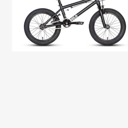
S
S
C
C
C
B
P
T
C
R
S
H
H
T
T