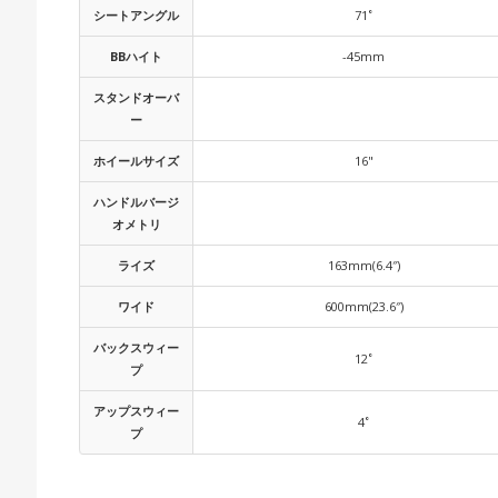
シートアングル
71˚
BBハイト
-45mm
スタンドオーバ
ー
ホイールサイズ
16"
ハンドルバージ
オメトリ
ライズ
163mm(6.4″)
ワイド
600mm(23.6″)
バックスウィー
12˚
プ
アップスウィー
4˚
プ