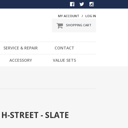
MY ACCOUNT
/
LOG IN
SHOPPING CART
SERVICE & REPAIR
CONTACT
BMX
ACCESSORY
VALUE SETS
一般車
DVD
スポーツ車
STICKER
電動車
LIGHT
LOCK
HELMET / PROTECTOR
TOOL
H-STREET - SLATE
OTHER