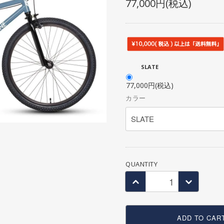
77,000円(税込)
SEAT POST
OTHER BAG
SEAT CLAMP
CRANK
CHAIN RING・SPROCKET
CHAIN
SLATE
BB
77,000円(税込)
PEDAL
カラー
TOE CLIP
COMPLETE WHEEL
RIM
SPOKE
QUANTITY
HUB
HUB GUARD
TIRE
TUBE
ADD TO CAR