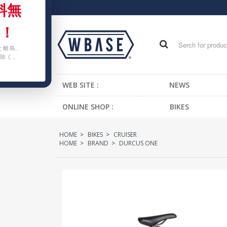
料無
！
と離島、
除く。
WEB SITE :
NEWS
ONLINE SHOP :
BIKES
FIXED GEAR BIKE
HOME
>
BIKES
>
CRUISER
BMX
HOME
>
BRAND
>
DURCUS ONE
CRUISER
MTB
KIDS BIKE