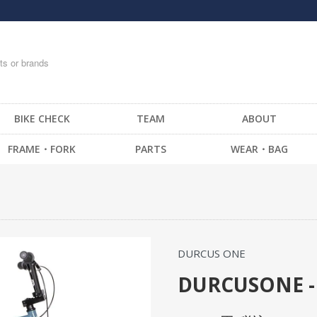
BIKE CHECK
TEAM
ABOUT
FRAME・FORK
PARTS
WEAR・BAG
FRAME -BMX
HANDLE BAR
T-SHIRTS
FRAME -CRUISER
STEM
TOPS
FRAME -MTB
GRIP / BAR TAPE
BOTTOM・PANTS
FRAME -FIXED GEAR
BAR END
CAP
DURCUS ONE
FORK - BMX
HEAD SET
SOCKS
FORK -MTB
BRAKE
GLOVE
DURCUSONE - 
FORK -FIXED GEAR
SEAT
MESSENGER BAG