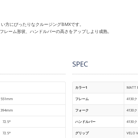
きい方にぴったりなクルージングBMXです。
フレーム形状、ハンドルバーの高さをアップしより成熟。
SPEC
カラー1
MATT 
551mm
フレーム
4130
394mm
フォーク
4130
72.5°
ハンドルバー
4130
72.5°
グリップ
VELO 