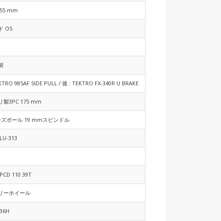
55 mm
 OS
製
KTRO 985AF SIDE PULL / 後 : TEKTRO FX-340R U BRAKE
製3PC 175 mm
ーズボール 19 mmスピンドル
U-313
1
CD 110 39T
フリーホイール
36H