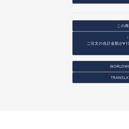
COG / FREE WHEEL
PEG
STAND
この商
RACK/BASKET
OTHER
ご注文の合計金額が
¥1
WORLDWI
TRANSLA