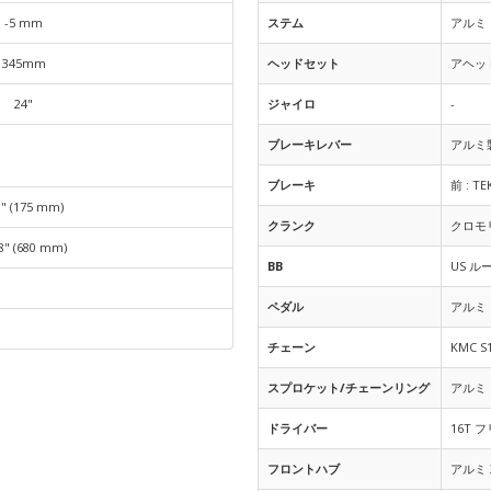
-5 mm
ステム
アルミ 
345mm
ヘッドセット
アヘッド
24"
ジャイロ
-
ブレーキレバー
アルミ
ブレーキ
前 : TE
9" (175 mm)
クランク
クロモリ
8" (680 mm)
BB
US ル
ペダル
アルミ L
チェーン
KMC S
スプロケット/チェーンリング
アルミ P
ドライバー
16T 
フロントハブ
アルミ 