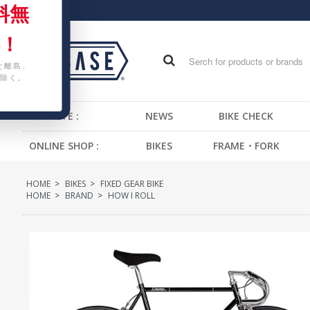
料無
！
と離島、
除く。
WEB SITE :
NEWS
BIKE CHECK
ONLINE SHOP :
BIKES
FRAME・FORK
FIXED GEAR BIKE
FRAME -BMX
H
HOME
>
BIKES
>
FIXED GEAR BIKE
BMX
FRAME -CRUISER
S
HOME
>
BRAND
>
HOW I ROLL
CRUISER
FRAME -MTB
G
MTB
FRAME -FIXED GEAR
B
KIDS BIKE
FORK - BMX
H
FORK -MTB
B
FORK -FIXED GEAR
S