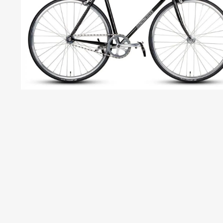
S
S
C
C
C
B
P
T
C
R
S
H
H
T
T