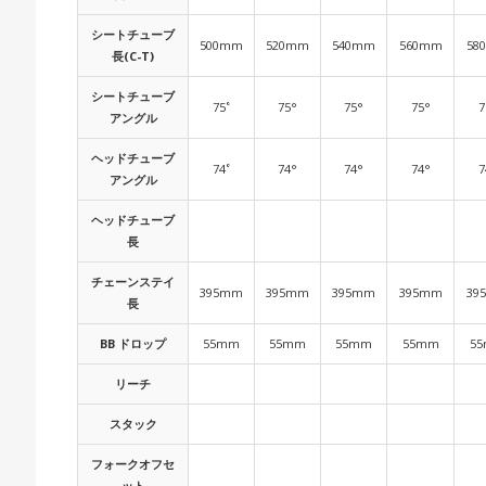
シートチューブ
500mm
520mm
540mm
560mm
58
長(C-T)
シートチューブ
75˚
75°
75°
75°
7
アングル
ヘッドチューブ
74˚
74°
74°
74°
7
アングル
ヘッドチューブ
長
チェーンステイ
395mm
395mm
395mm
395mm
39
長
BB ドロップ
55mm
55mm
55mm
55mm
5
リーチ
スタック
フォークオフセ
ット