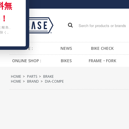
料無
！
と離島、
除く。
WEB SITE :
NEWS
BIKE CHECK
ONLINE SHOP :
BIKES
FRAME・FORK
FIXED GEAR BIKE
FRAME -BMX
H
HOME
>
PARTS
>
BRAKE
BMX
FRAME -CRUISER
S
HOME
>
BRAND
>
DIA-COMPE
CRUISER
FRAME -MTB
G
MTB
FRAME -FIXED GEAR
B
KIDS BIKE
FORK - BMX
H
FORK -MTB
B
FORK -FIXED GEAR
S