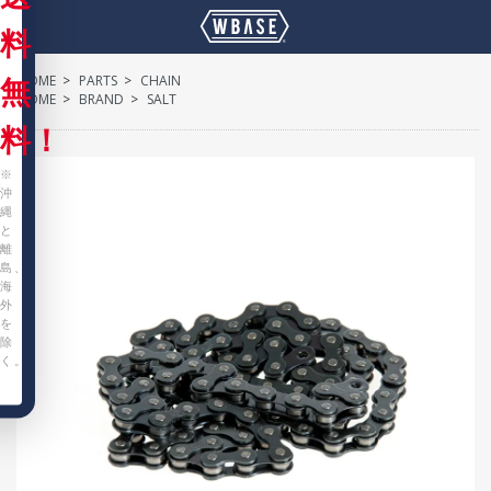
料
HOME
>
PARTS
>
CHAIN
無
HOME
>
BRAND
>
SALT
料！
※
沖
縄
と
離
島、
海
外
を
除
く。