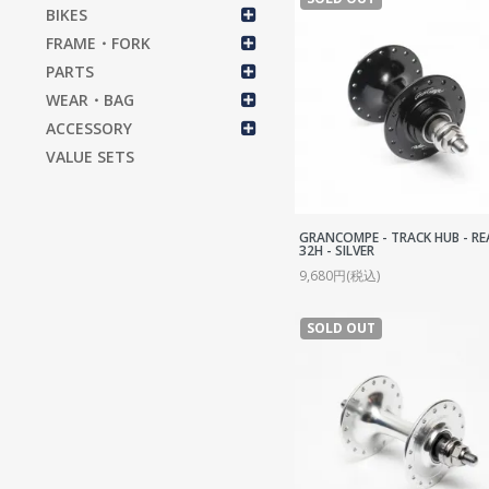
S
BIKES
S
FRAME・FORK
C
PARTS
WEAR・BAG
C
ACCESSORY
C
VALUE SETS
B
P
T
GRANCOMPE - TRACK HUB - RE
32H - SILVER
C
9,680円(税込)
R
SOLD OUT
S
H
H
T
T