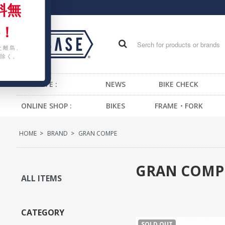
料無
！
と離島、
除く。
WEB SITE :
NEWS
BIKE CHECK
ONLINE SHOP :
BIKES
FRAME・FORK
FIXED GEAR BIKE
FRAME -BMX
H
HOME
>
BRAND
>
GRAN COMPE
BMX
FRAME -CRUISER
S
CRUISER
FRAME -MTB
G
GRAN COMP
MTB
FRAME -FIXED GEAR
B
ALL ITEMS
KIDS BIKE
FORK - BMX
H
FORK -MTB
B
CATEGORY
FORK -FIXED GEAR
S
SOLD OUT