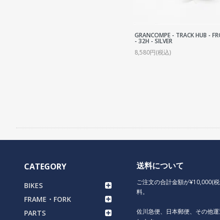
C
P
S
GRANCOMPE - TRACK HUB - F
- 32H - SILVER
R
8,580円(税込)
O
送料について
CATEGORY
ご注文の合計金額が¥10,000(
BIKES
料。
FRAME・FORK
佐川急便、日本郵便、その他運
PARTS