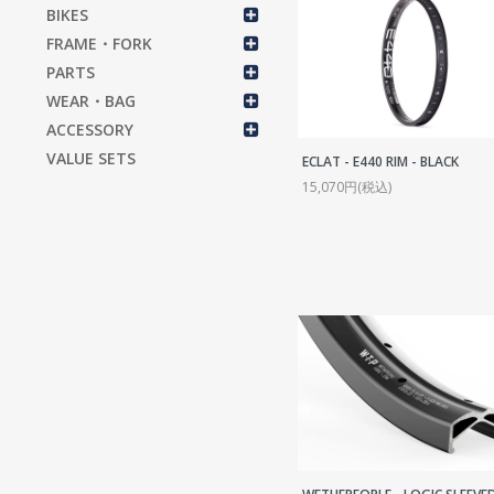
S
BIKES
S
FRAME・FORK
C
PARTS
WEAR・BAG
C
ACCESSORY
C
VALUE SETS
ECLAT - E440 RIM - BLACK
B
15,070円(税込)
P
T
C
R
S
H
H
T
T