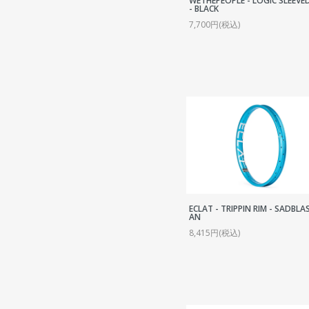
WETHEPEOPLE - LOGIC SLEEVE
C
- BLACK
P
7,700円(税込)
S
R
O
ECLAT - TRIPPIN RIM - SADBLA
AN
8,415円(税込)