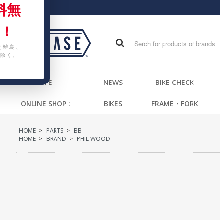
料無
！
と離島、
除く。
WEB SITE :
NEWS
BIKE CHECK
ONLINE SHOP :
BIKES
FRAME・FORK
FIXED GEAR BIKE
FRAME -BMX
H
HOME
>
PARTS
>
BB
BMX
FRAME -CRUISER
S
HOME
>
BRAND
>
PHIL WOOD
CRUISER
FRAME -MTB
G
MTB
FRAME -FIXED GEAR
B
KIDS BIKE
FORK - BMX
H
FORK -MTB
B
FORK -FIXED GEAR
S