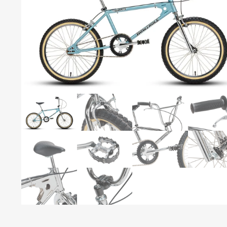
S
S
C
C
C
B
P
T
C
R
S
H
H
T
T