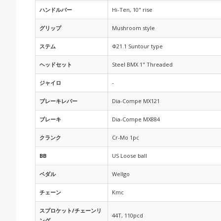
ハンドルバー
Hi-Ten, 10" rise
グリップ
Mushroom style
ステム
Φ21.1 Suntour type
ヘッドセット
Steel BMX 1" Threaded
ジャイロ
-
ブレーキレバー
Dia-Compe MX121
ブレーキ
Dia-Compe MX884
クランク
Cr-Mo 1pc
BB
US Loose ball
ペダル
Wellgo
チェーン
Kmc
スプロケット/チェーンリ
44T, 110pcd
ング