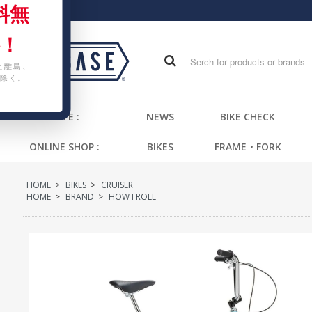
料無
！
と離島、
除く。
WEB SITE :
NEWS
BIKE CHECK
ONLINE SHOP :
BIKES
FRAME・FORK
FIXED GEAR BIKE
FRAME -BMX
H
HOME
>
BIKES
>
CRUISER
BMX
FRAME -CRUISER
S
HOME
>
BRAND
>
HOW I ROLL
CRUISER
FRAME -MTB
G
MTB
FRAME -FIXED GEAR
B
KIDS BIKE
FORK - BMX
H
FORK -MTB
B
FORK -FIXED GEAR
S