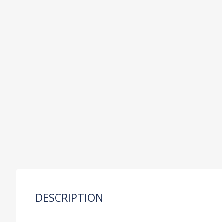
C
P
S
R
O
DESCRIPTION