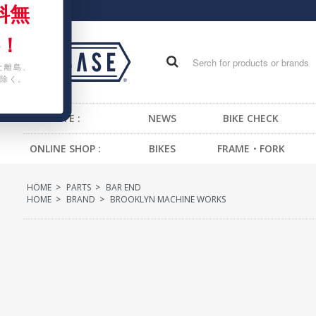
料無
！
と離島、
除く。
WEB SITE :
NEWS
BIKE CHECK
ONLINE SHOP :
BIKES
FRAME・FORK
FIXED GEAR BIKE
FRAME -BMX
H
HOME
>
PARTS
>
BAR END
BMX
FRAME -CRUISER
S
HOME
>
BRAND
>
BROOKLYN MACHINE WORKS
CRUISER
FRAME -MTB
G
MTB
FRAME -FIXED GEAR
B
KIDS BIKE
FORK - BMX
H
FORK -MTB
B
FORK -FIXED GEAR
S