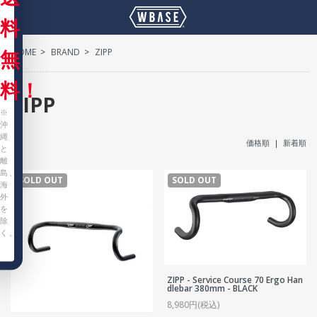
料
HOME
>
BRAND
>
ZIPP
無
料！
ZIPP
※
沖
縄
価格順
|
新着順
と
離
島、
SOLD OUT
SOLD OUT
海
外
を
除
く。
ZIPP - Service Course 70 Ergo Han
dlebar 380mm - BLACK
8,980円(税込)